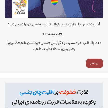
آیـا روانشـناس یـا روانپزشـک مـی‌توانـد گرایـش جنسـی مـن را تعیین کند؟
۱۶، مرداد، ۱۴۰۲
معمـولا اغلـب افـراد نسـبت بـه گرایـش جنسـی خودشـان علـم حضـوری (
یعنـی بی‌واسـطه) دارنـد. علـم…
بیشتر