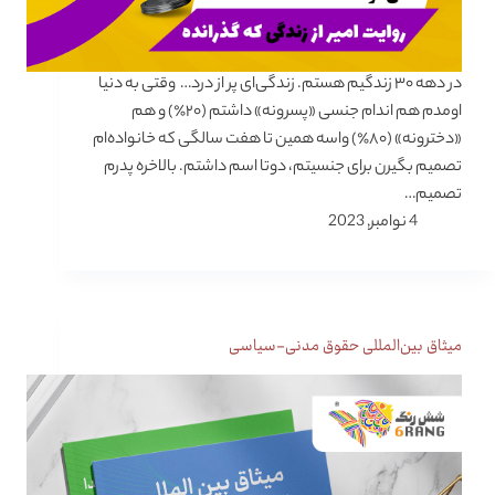
در دهه ۳۰ زندگیم هستم. زندگی‌ای پر از درد… وقتی به دنیا
اومدم هم اندام جنسی «پسرونه» داشتم (۲۰٪) و هم
«دخترونه» (۸۰٪) واسه همین تا هفت سالگی که خانواده‌ام
تصمیم بگیرن برای جنسیتم، دوتا اسم داشتم. بالاخره پدرم
تصمیم…
4 نوامبر, 2023
میثاق بین‌المللی حقوق مدنی-سیاسی