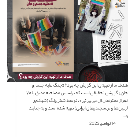
هدف ما از تهیه‌ی این گزارش چه بود؟ «جنگ علیه جسم و
جان» گزارشی تحقیقی است که براساس مصاحبه عمیق با ۷۰
نفر از معترضان ال‌جی‌بی‌تی+، توسط شش‌رنگ (شبکه‌ی
لزبین‌ها و ترنسجندرهای ایرانی) تهیه شده است و به جنایت
و…
14 نوامبر, 2023