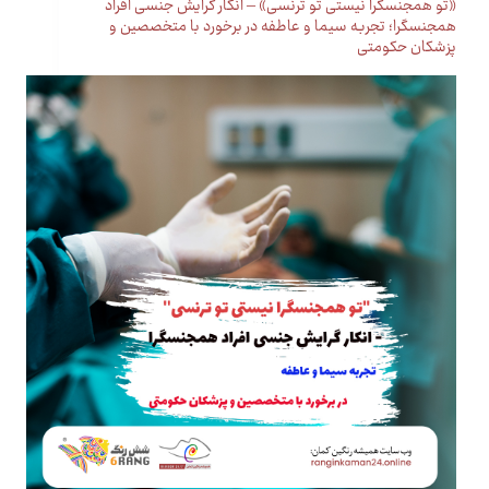
«تو همجنسگرا نیستی تو ترنسی» – انکار گرایش جنسی افراد
همجنسگرا؛ تجربه سیما و عاطفه در برخورد با متخصصین و
پزشکان حکومتی