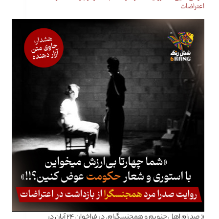
اعتراضات
« صدرام اهل جنوبم و همجنسگرام. در فراخوان ۲۴ آبان در