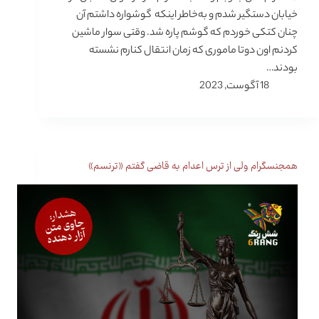
خیابان دستگیر شدم و به‌خاطر اینکه گوشواره داشتم آن
چنان کتکی خوردم که گوشم پاره شد. وقتی سوار ماشین
کردنم اون دوتا ماموری که زمان انتقال کنارم نشسته
بودند…
18 آگوست, 2023
همجنسگرام ولی از ترس اعدام به قاضی گفتم «ترنسم»