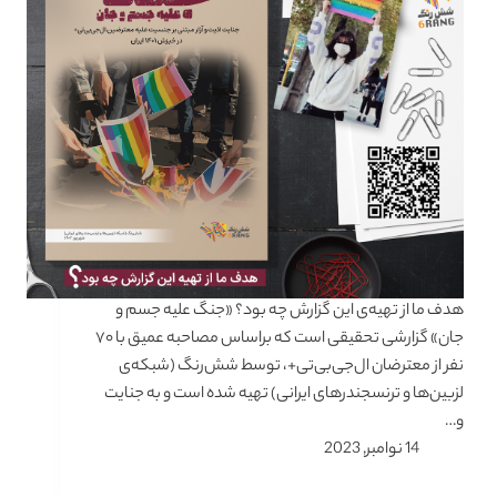
هدف ما از تهیه‌ی این گزارش چه بود؟ «جنگ علیه جسم و
جان» گزارشی تحقیقی است که براساس مصاحبه عمیق با ۷۰
نفر از معترضان ال‌جی‌بی‌تی+، توسط شش‌رنگ (شبکه‌ی
لزبین‌ها و ترنسجندرهای ایرانی) تهیه شده است و به جنایت
و…
14 نوامبر, 2023