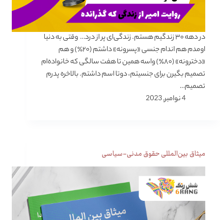
در دهه ۳۰ زندگیم هستم. زندگی‌ای پر از درد… وقتی به دنیا
اومدم هم اندام جنسی «پسرونه» داشتم (۲۰٪) و هم
«دخترونه» (۸۰٪) واسه همین تا هفت سالگی که خانواده‌ام
تصمیم بگیرن برای جنسیتم، دوتا اسم داشتم. بالاخره پدرم
تصمیم…
4 نوامبر, 2023
میثاق بین‌المللی حقوق مدنی-سیاسی