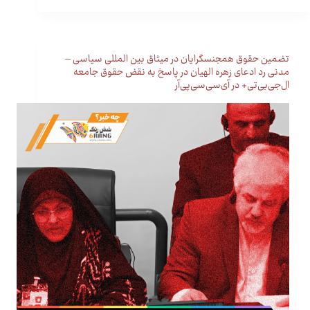
تضمین حقوق همجنسگرایان در میثاق بین المللی سیاسی –
مدنی رد ادعای زهره الهیان در پاسخ به نقض حقوق جامعه
ال‌جی‌بی‌تی+ در آی‌سی‌سی‌پی‌آر