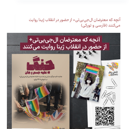
آنچه که معترضان ال‌جی‌بی‌تی+ از حضور در انقلاب ژینا روایت
می‌کنند (فارسی و تورکی)