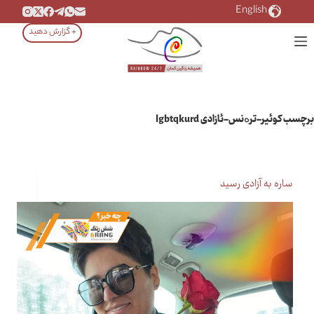
رش
English
ه
+ گزارش دهید
حتوا
برچسب
کوئیر-ترەنس-ئازادی lgbtqkurd
ساره به آزادی رسید