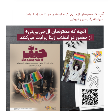
آنچه که معترضان ال‌جی‌بی‌تی+ از حضور در انقلاب ژینا روایت
می‌کنند (فارسی و تورکی)