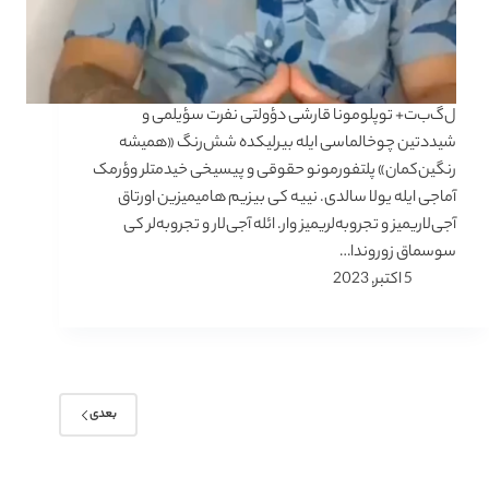
ل‌گ‌ب‌ت+ توپلومونا قارشی دؤولتی نفرت سؤیلمی و
شیددتین چوخالماسی ایله بیرلیکده شش‌رنگ «همیشه
رنگین‌کمان» پلتفورمونو حقوقی و پیسیخی خیدمتلر وؤرمک
آماجی ایله یولا سالدی. نییه کی بیزیم هامیمیزین اورتاق
آجی‌لاریمیز و تجروبه‌لریمیز وار. ائله آجی‌لار و تجروبه‌لر کی
سوسماق زوروندا…
5 اکتبر, 2023
بعدی