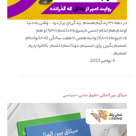
در دهه ۳۰ زندگیم هستم. زندگی‌ای پر از درد… وقتی به دنیا
اومدم هم اندام جنسی «پسرونه» داشتم (۲۰٪) و هم
«دخترونه» (۸۰٪) واسه همین تا هفت سالگی که خانواده‌ام
تصمیم بگیرن برای جنسیتم، دوتا اسم داشتم. بالاخره پدرم
تصمیم…
4 نوامبر, 2023
میثاق بین‌المللی حقوق مدنی-سیاسی