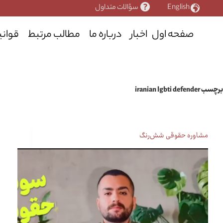
رش
English
سؤالات متداول
ه
حتوا
صفحه اول
اخبار
درباره ما
مطالب مرتبط
قوانی
برچسب
iranian lgbti defender
مشاوره حقوقی شش‌رنگ