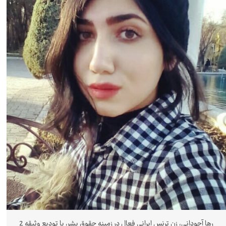
رها آجودانی، زن ترنس ایرانی فعال در زمینه حقوق بشر، با تودیع وثیقه 2