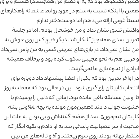
همین گفتگو‌ها بود که به او گفتم من همجنسگرا هستم و برای
همین با اینکه نسبت به سنم در مورد روابط عاشقانه راهکارهای
نسبتاً خوبی ارائه می‌دهم اما دوست‌دختر ندارم.
واکنش تندی نشان نداد و من خوشحال بودم. اما در جلسهٔ
تمرین بعدی همه چیز آشکار شد. دیگر هیچ کس روی خوش به
من نشان نمی‌داد. در بازی‌های تمرینی کسی به من پاس نمی‌داد
و مربی هم به نحو عجیبی سکوت کرده بود و برخلاف همیشه
ایرادی از نحوه بازی ما نمی‌گرفت.
در اواخر تمرین بود که یکی از اعضا پیشنهاد داد دوباره برای
انتخاب کاپیتان رای‌گیری شود. این در حالی بود که فقط سه روز
تا اولین مسابقه باقی مانده بود‌. زمانی که دلیل را پرسیدم با
خشونت جواب دادند «همین‌مون مونده یه بچه ¢٪ونی بشه
کاپیتان تیم‌مون». بعد از هضم گفته‌اش و پی بردن به علت این
صحبت از سر عصبانیت پاسخی تند به او دادم و بقیه انگار که
منتظر بهانه بودند روی سرم ریختند و آه و ناله‌های من بین