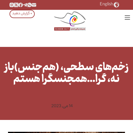
رش
English
ه
+ گزارش دهید
حتوا
زخم‌های سطحی، (هم‌جنس)باز
نه، گرا…همجنسگرا‌ هستم
14 می, 2023