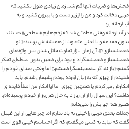
فحش‌ها و ضربات آنها گم شد. زمان زیادی طول نکشید که
مربی دخالت کرد و من را از زیر دست و پا بیرون کشید و به
آبدارخانه برد.
در آبدارخانه وقتی مطمئن شد که زخم‌هایم «سطحی» هستند
بدون مقدمه و با لحنی متفاوت از همیشه‌اش پرسید:« تو
همجنسبازی؟». آن زمان بازار تفاوت قائل شدن بین واژه‌های
همجنسباز و همجنسگرا داغ بود برای همین بدون لحظه‌ای تفکر
گفتم:«باز نه، گرا…همجنسگرا‌ هستم.» اما وقتی صدای خودم را
شنیدم از چیزی که به زبان آورده بودم پشیمان شدم. باید
انکارش می‌کردم یا همچین چیزی. اما آیا انکار من اصلاً فایده‌ای
داشت؟ این سوال را از آن روز تا به حال هر روز از خودم پرسیده‌ام.
هنوز هم جوابش را نمی‌دانم.
جملات بعدی مربی را خیلی به یاد ندارم اما چیز هایی از این قبیل
گفت که نباید به کسی میگفتم، که اگر احساسم خیلی قوی است