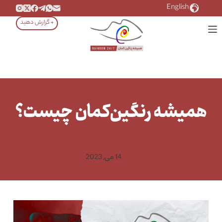
رش
English
ه
+ گزارش دهید
حتوا
همیشه رنگین‌کمان چیست؟
14 می, 2023