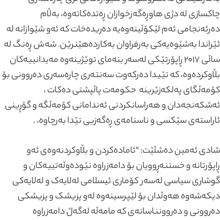
چاکسازی لە دژی هاوڕەگەزخوازان ڕەتدەکاتەوە، بەڵام
دەرئەنجامی ئەم لێکۆڵینەوەیە دەریدەخات کە ئەو شێوازانە لە
ئێراندا بەشێوەیەکی بەرفراوان بەکاردەهێنرێن. شەش ڕەنگ لە
ساڵی ۲۰۱۷ ڕاپۆرتێکی لەسەر بنەمای توێژینەوە مەیدانییەکان
بڵاوکردەوە، کە تێیدا دەرکەوت سەنتەری چارەسەری دەروونی بۆ
کۆمەڵگای پەلکەزێرینە حکومەت پاڵپشتی دەکات ،
ئەشکەنجەدان و هەراسانکردنی ئەندامانی کۆمەڵگە و گۆڕینی
ئاراستەی سێکسی و ناسنامەی ڕەگەزیی تێدا بەرچاوە، .
شادی ئەمین دەشڵێت: “ئامادەکردن و بڵاوکردنەوەی ئەو
ڕاپۆرتانە و خستنەڕوویان بۆ دامەزراوە نێودەوڵەتییەکان و
گوشاری سیاسی لەسەر کۆماری ئیسلامی لەلایەک و لەلایەکی
دیکەشەوە هەوڵدان بۆ لێپرسینەوە لەو پزیشک و پزیشکی
دەروونی و دەروونناسانەی کە مامەڵە لەگەڵ دامەزراوە