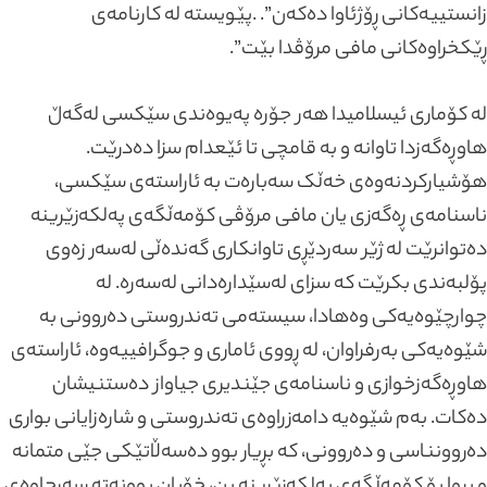
زانستییەکانی ڕۆژئاوا دەکەن”. .پێویستە لە کارنامەی
ڕێکخراوەکانی مافی مرۆڤدا بێت”.
لە کۆماری ئیسلامیدا هەر جۆرە پەیوەندی سێکسی لەگەڵ
هاوڕەگەزدا تاوانە و بە قامچی تا ئێعدام سزا دەدرێت.
هۆشیارکردنەوەی خەڵک سەبارەت بە ئاراستەی سێکسی،
ناسنامەی ڕەگەزی یان مافی مرۆڤی کۆمەڵگەی پەلکەزێرینە
دەتوانرێت لە ژێر سەردێڕی تاوانکاری گەندەڵی لەسەر زەوی
پۆلبەندی بکرێت کە سزای لەسێدارەدانی لەسەرە. لە
چوارچێوەیەکی وەهادا، سیستەمی تەندروستی دەروونی بە
شێوەیەکی بەرفراوان، لە ڕووی ئاماری و جوگرافییەوە، ئاراستەی
هاوڕەگەزخوازی و ناسنامەی جێندیری جیاواز دەستنیشان
دەکات. بەم شێوەیە دامەزراوەی تەندروستی و شارەزایانی بواری
دەروونناسی و دەروونی، کە بڕیار بوو دەسەڵاتێکی جێی متمانە