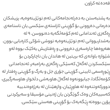
قەدەغە کراون.
بە پشتبەستن بە دەرئەنجامەکانی ئەم توێژینەوەیە، پزیشکان
دەرمانی دەروونی بۆ گۆڕینی ئاراستەی سێکسی یان ناسنامەی
ڕەگەزی ئەندامانی ئەم کۆمەڵگەیە دەنووسن. ٩ لە
بەشداربووانی ئەم توێژینەوەیە تووشی شۆکی کارەبایی بوون.
هەروەها چارەسەری دەروونی و ڕەفتاریش یەکێک بووە لەو
شێوازە باوانەی کە بریتین لە هاندان یان ناچارکردن بۆ
سێکسکردن لەگەڵ کەسێکی ڕەگەزی بەرامبەر، ئەنجامدانی
ڕێوڕەسمی ئایینی، گۆڕینی جۆری جل و بەرگ و گۆڕینی ڕەفتار لە
کۆمەڵگادا، جیابوونەوە لەگەڵ هاوبەشی دڵخواز، هاوسەرگیری،
دوورکەوتنەوە لە هاوڕێیان، وازهێنان لە بەرژەوەندییە
کەسییەکان وەک گوێگرتن یان ژەنینی مۆسیقا و سەیرکردنی
پۆرن بووەتە ڕێگەیەک بۆ گۆڕینی هەستی سێکسی.