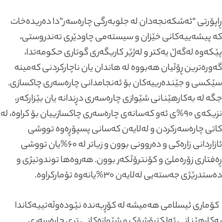
ڕاپۆرتی “ئەشکەنجەدان لە جلوبەرگی چارەسەر”دا دەریدەخات
کە پیشەییەکانی خێزان و سیستەمی چاودێری تەندروستی،
پێکەوە لەگەڵ یەکتر و لەژێر کاریگەری گوتاری حکومەتدا،
گەورەترین ڕۆڵیان هەبووە لە هاندان یان ناچارکردنی کەمینە
سێکسی و جێندەرییەکان بۆ ئەنجامدانی چارەسەری چاکسازی.
جگە لە بەکارهێنانی شێوازی چارەسەری دڕندانە یان بێزارکەر،
نزیکەی ۹۰%ی ئەو کەسانەی چارەسەری چاکسازییان بۆ کراوە، لە
کاتی چارەسەرکردن و لەلایەن کەسانی پسپۆڕەوە تووشی
ئازاردانی زارەکی و دەروونی بوون و زیاتر لە ۶۰%یان تووشی
ڕەفتاری زۆرەملێ و کۆنترۆڵکەر بوون. هەروەها توندوتیژی و
دەستدرێژی جەستەیی لەلایەن ۳۰%یانەوە تۆمارکراوە.
کۆماری ئیسلامی هەمیشە لە کۆڕبەندە نێودەوڵەتییەکاندا
بەکارهێنانی ئەلکترۆشۆک و شێوازەکانی تری چارەسەری