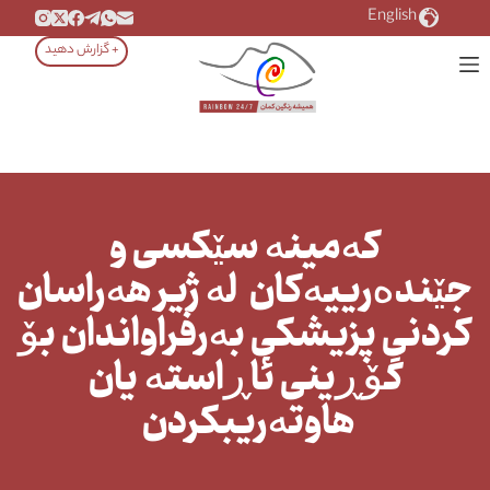
رش
English
ه
+ گزارش دهید
حتوا
کەمینە سێکسی و
جێندەرییەکان لە ژیر هەراسان
کردنی پزیشکی بەرفراواندان بۆ
گۆڕینی ئاڕاستە یان
هاوتەریبکردن