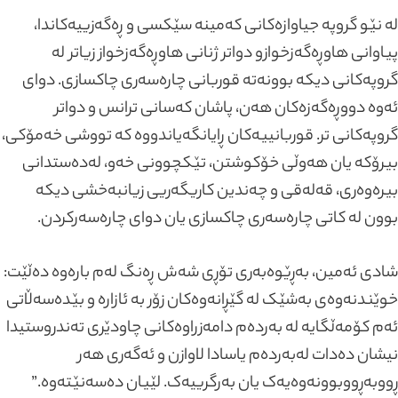
لە نێو گروپە جیاوازەکانی کەمینە سێکسی و ڕەگەزییەکاندا،
پیاوانی هاوڕەگەزخوازو دواتر ژنانی هاوڕەگەزخواز زیاتر لە
گروپەکانی دیکە بوونەتە قوربانی چارەسەری چاکسازی. دوای
ئەوە دووڕەگەزەکان هەن، پاشان کەسانی ترانس و دواتر
گروپەکانی تر. قوربانییەکان ڕایانگەیاندووە کە تووشی خەمۆکی،
بیرۆکە یان هەوڵی خۆکوشتن، تێکچوونی خەو، لەدەستدانی
بیرەوەری، قەلەقی و چەندین کاریگەریی زیانبەخشی دیکە
بوون لە کاتی چارەسەری چاکسازی یان دوای چارەسەرکردن.
شادی ئەمین، بەڕێوەبەری تۆڕی شەش ڕەنگ لەم بارەوە دەڵێت:
خوێندنەوەی بەشێک لە گێڕانەوەکان زۆر بە ئازارە و بێدەسەڵاتی
ئەم کۆمەڵگایە لە بەردەم دامەزراوەکانی چاودێری تەندروستیدا
نیشان دەدات لەبەردەم یاسادا لاوازن و ئەگەری هەر
ڕووبەڕووبوونەوەیەک یان بەرگرییەک. لێیان دەسەنێتەوە.”