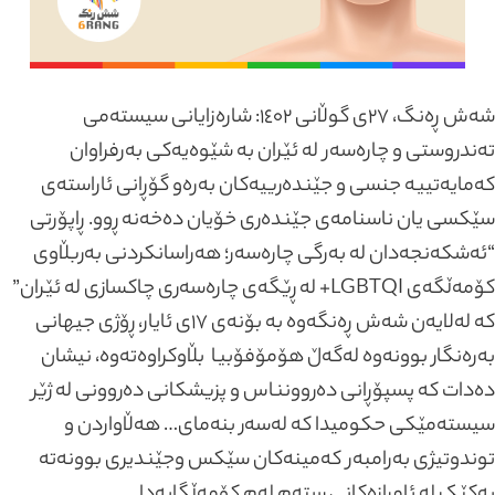
شەش ڕەنگ، ٢٧ی گوڵانی ١٤٠٢: شارەزایانی سیستەمی
تەندروستی و چارەسەر لە ئێران بە شێوەیەکی بەرفراوان
کەمایەتییە جنسی و جێندەرییەکان بەرەو گۆڕانی ئاراستەی
سێکسی یان ناسنامەی جێندەری خۆیان دەخەنە ڕوو. ڕاپۆرتی
“ئەشکەنجەدان لە بەرگی چارەسەر؛ هەراسانکردنی بەربڵاوی
کۆمەڵگەی LGBTQI+ لە ڕێگەی چارەسەری چاکسازی لە ئێران”
کە لەلایەن شەش ڕەنگەوە بە بۆنەی ١٧ی ئایار، ڕۆژی جیهانی
بەرەنگار بوونەوە لەگەڵ هۆمۆفۆبیا بڵاوکراوەتەوە، نیشان
دەدات کە پسپۆڕانی دەروونناس و پزیشکانی دەروونی لە ژێر
سیستەمێکی حکومیدا کە لەسەر بنەمای… هەڵاواردن و
توندوتیژی بەرامبەر کەمینەکان سێکس وجێندیری بوونەتە