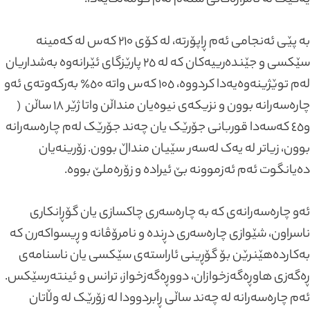
یەکێک لە ئامرازەکانی ستەم لەم کۆمەڵگایەدا.
بە پێی ئەنجامی ئەم ڕاپۆرتە، لە کۆی ٢١٠ کەس لە کەمینە
سێکسی و جێندەرییەکان کە لە ٢٥ پارێزگای ئێرانەوە بەشداریان
لەم توێژینەوەیەدا کردووە، ١٠٥ کەس واتە ٥٠٪ بەرکەوتەی ئەو
چارەسەرانە بوون و نزیکەی نیوەیان منداڵن واتا ژێر ١٨ ساڵن (
و٤٥ کەسەدا قوربانی جۆرێک یان چەند جۆرێک لەم چارەسەرانە
بوون، زیاتر لە یەک لەسەر سێیان منداڵ بوون. زۆرینەیان
دەیانگوت ئەم ئەزموونە بێ ئیرادە و زۆرەملێ بووە.
ئەو چارەسەرانەی کە بە چارەسەری چاکسازی یان گۆڕانکاری
ناسراون، شێوازی چارەسەری دڕندە و نامرۆڤانە و ڕیسواکەرن کە
بەکاردەهێنرێن بۆ گۆڕینی ئاراستەی سێکسی یان ناسنامەی
ڕەگەزی هاوڕەگەزخوازان، دووڕەگەزخواز، ترانس و ئینتەرسێکس.
ئەم چارەسەرانە لە چەند ساڵی ڕابردوودا لە زۆرێک لە وڵاتان