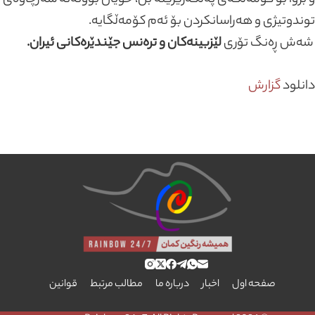
و بروا بۆ کۆمەڵگەی پەلکەزێرینە بن، خۆیان بوونەتە سەرچاوەی
توندوتیژی و هەراسانکردن بۆ ئەم کۆمەڵگایە.
شەش ڕەنگ تۆری
لێزبینەکان و ترەنس جێندێرەکانی ئیران.
دانلود
گزارش
صفحه اول
اخبار
درباره ما
مطالب مرتبط
قوانین