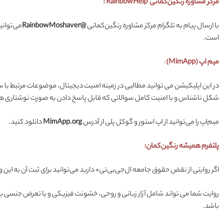
مرکز مشاوره رنگین‌کمانی
RainbowHelp :
با ارسال پیام به تلگرام مرکز مشاوره رنگین‌کمانی
@RainbowMoshaver
می‌توانی
است.
میم اپ (MimApp)
:
در این اپلیکیشن می توانید مطالبی در زمینه امنیت دیجیتال، موضوعات مرتبط با
شکل ناشناس و با امنیت کامل سوالاتی که قابل پاسخ دادن به صورت نوشتاری هستند وضرورتا ن
میم‌اپ را می‌توانید از اپ استور و گوکل پلی از آدرس
MimApp.org
دانلود کنید.
پلتفرم همیشه رنگین‌کمان:
اگر روایتی از نقض حقوق جامعه ال‌جی‌بی‌تی+ دارید می‌توانید برای ثبت آن به ای
روایت شما می تواند شامل آزار زبانی و روحی، خشونت فیزیکی و یا تعرض جنسی ب
باشد.