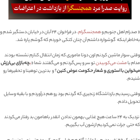
« صدرام اهل جنوبم و
همجنسگرام
. در فراخوان ۲۴ آبان در خیابان دستگیر شدم و
به‌خاطر اینکه گوشواره داشتم آن چنان کتکی خوردم که گوشم پاره شد.
وقتی سوار ماشین کردنم اون دوتا ماموری که زمان انتقال کنارم نشسته بودند
مدام با
مشت می‌کوبیدن
تو سر و پس‌گردنم و می‌گفتند شما «
ب
چه‌بازای بی‌ارزش
میخواین با استوری و شعار حکومت عوض کنین
؟ و بدترین توهینا و تحقیرها رو
شنیدم.
وقتی رسیدیم بازداشتگاه زنجیری که گردنم بود رو هم درآوردم و با بقیه وسایل
تحویل دادم.
نزدیک به ۲۴ ساعت هیچ غذایی بهمون ندادن انقدر باهامون بد رفتار می‌کردند
که حتی جرات نمی‌کردیم ازشون آب بگیریم.