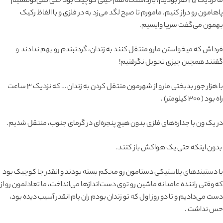
ما نزدیک ۲۵ نفر بودیم، بازداشتگاه هم خیلی کوچیک بود حتی نمی‌تونستیم
پاهامون رو دراز کنیم. مامورم تا صبح لگد می‌زد به در فلزی و با الفاظ رکیک
بهمون می‌گفت سر‌پا وایسیم.
فرداش که میخواستن مارو منتقل کنند به زندان، گردنبندم رو بهم ندادند و
گفتند همچین چیزی تحویل نگرفتیم!
با هزار جور بدبختی مارو از شهرمون منتقل کردن به زندان … که نزدیک ۳ ساعت
راه بود ( ۳۰۰ کیلومتر) .
در یک ون با جداره‌های فلزی بدون هیچ پنجره‌ای در گرمای جنوب، منتقل شدیم.
بدون اینکه حتی یک هواکش باز کنند.
با دستبند‌های پلاستیکی دستامون رو محکم بسته بودند و انقدر جا کوچیک بود
که وقتی راننده عامدانه ماشین رو توی دست‌اندازها می‌انداخت، ما تعادلمون رو از
دست می‌دادیم و تا دو روز اول که تو زندان بودم ران پام انقدر آسیب دیده بود،
حس نداشت .