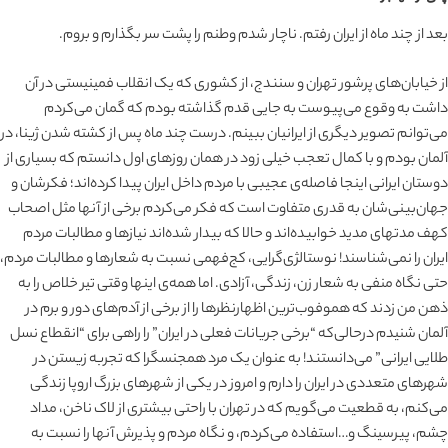
بعد از چند ماه از ایران رفتم. ناچار شدم وطنم را پشت سر بگذارم و بروم.
از خیابان‌های پرشور تهران و سنندج، از کشوری که یک انقلاب فمینیستی در آن
داشت به وقوع می‌پیوست به جایی قدم گذاشته بودم که گمان می‌کردم
می‌توانم تصویر دیگری از ایرانیان ببینم. درست چند ماه پس از کشته شدن ژینا، در
آلمان بودم و با کمال تعجب خیلی زود در همان روزهای اول دانستم که بسیاری از
دوستان ایرانی اینجا فاصله‌ی عجیبی با مردم داخل ایران پیدا کرده‌اند؛ فکرشان و
جهان‌بینی‌شان به قدری متفاوت است که فکر می‌کردم برخی از آنها مثل اصحاب
کهف مدتهای مدید خوابیده‌اند و حالا که بیدار شده‌اند نیازها و مطالبات مردم
ایران را نمی‌شناسند! نوستالژی‌گرایی، کج‌فهمی نسبت به شعارها و مطالبات مردم،
حتی نگاه منفی به شعار زن، زندگی، آزادی. اما همه‌ی اینها وقتی تیر خلاص را به
ذهن من زدند که هموفوب‌ترین اظهارنظرها را از برخی از آدم‌های دور و برم در
آلمان شنیدم درحالی‌که “برخی جریانات فعلی در ایران” را راهی برای “انقطاع نسل
طلایی ایرانی” می‌دانستند! به عنوان یک مرد همجنسگرا که تجربه زیستن در
شهرهای متعددی در ایران را دارم و امروز در یکی از شهرهای بزرگ اروپا زندگی
می‌کنم، به قطعیت می‌گویم که در تهران با راحتی بیشتری از لاک ناخن، مداد
چشم، پیرسینگ و…استفاده می‌کردم، و نگاه مردم و پذیرش آنها را نسبت به