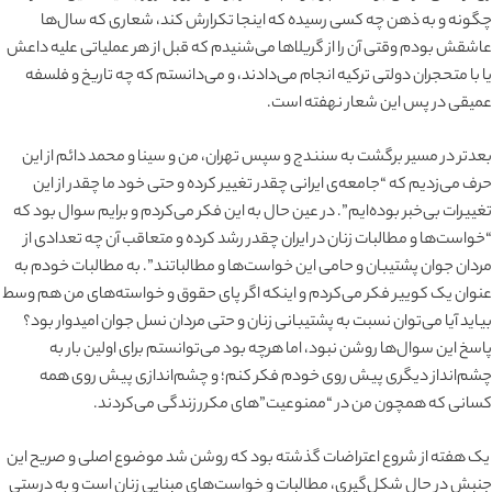
چگونه و به ذهن چه کسی رسیده که اینجا تکرارش کند، شعاری که سال‌ها
عاشقش بودم وقتی آن را از گریلاها می‌شنیدم که قبل از هر عملیاتی علیه داعش
یا با متحجران دولتی ترکیه انجام می‌دادند، و می‌دانستم که چه تاریخ و فلسفه
عمیقی در پس این شعار نهفته است.
بعدتر در مسیر برگشت به سنندج و سپس تهران، من و سینا و محمد دائم از این
حرف می‌زدیم که “جامعه‌ی ایرانی چقدر تغییر کرده و حتی خود ما چقدر از این
تغییرات بی‌خبر بوده‌ایم”. در عین حال به این فکر می‌کردم و برایم سوال بود که
“خواست‌ها و مطالبات زنان در ایران چقدر رشد کرده و متعاقب آن چه تعدادی از
مردان جوان پشتیبان و حامی این خواست‌ها و مطالباتند”. به مطالبات خودم به
عنوان یک کوییر فکر می‌کردم و اینکه اگر پای حقوق و خواسته‌های من هم وسط
بیاید آیا می‌توان نسبت به پشتیبانی زنان و حتی مردان نسل جوان امیدوار بود؟
پاسخ این سوال‌ها روشن نبود، اما هرچه بود می‌توانستم برای اولین بار به
چشم‌انداز دیگری پیش روی خودم فکر کنم؛ و چشم‌اندازی پیش روی همه
کسانی که همچون من در “ممنوعیت‌”های مکرر زندگی می‌کردند.
یک هفته از شروع اعتراضات گذشته بود که روشن شد موضوع اصلی و صریح این
جنبش در حال شکل‌گیری، مطالبات و خواست‌های مبنایی زنان است و به درستی