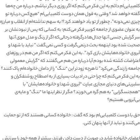
کلمبیایی‌ام دائم به این فکر می‌کنم که اگر روزی دیگر نباشم، درباره من چه‌ها
گفته خواهد شد؟ وقتی به قول همان دوست کلمبیایی‌ام “هیچ‌کس درباره تو
چیزی نمی‌دونه”، چطور از تو یاد خواهند کرد؟! به سهم نداشته‌ام از انقلاب و مبارزه
به عنوان عضوی از جامعه کوییر فکر می‌کنم؛ به کسانی که پس از نبودنشان بر
سر گرایش جنسی آنها جدال‌ها درگرفته درحالی‌که اگر از رنگ و مدل موی آنها
صحبت شده‌ بود اینهمه بحث درنمی‌گرفت و کسی نمی‌گفت ” نباید با شهدا و
آبروی خانواده‌هایشان بازی کرد”. به این فکر می‌کنم که اگر من هم در روزهای
اعتراضات کشته شده بودم آیا درباره من هم می‌گفتند که “گرایش معمولی
جامعه را زندگی می‌کرد” تا هرچه زودتر این “ننگ” را از دامان خانواده‌ام پاک کنند؟
به این فکر می‌کنم که چرا حتی در ادبیات بسیاری از به اصطلاح روشنفکران و
سلبریتی‌های دنیای مجازی عبارت “آبروی شهدا و خانواده‌هایشان” با
“همجنسگرایی” به هم گره می‌خورند؟ مگر از نظر اینها ما “ننگ” و مایه‌ی
بی‌آبرویی هستیم؟
حق با دوست کلمبیایی‌ام بود که گفت : خانواده کسانی هستند که از تو حمایت
می‌کنند و نباید از آنها پنهان کنی.
اعضای خانواده شاید در صورت از دست دادن فرزند، بیشتر از همه خود را سرزنش