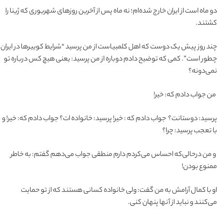
دو ماه است از ایران خارج شده‌ام؛ نه ماه پس از آخرین روزهای شهریوری که ژینا را
کشتند.
چند روز پیش یک دوست که اهل کلمبیاست از من پرسید “شرایط کوییرها در ایران
چطور است”. کمی که توضیح دادم دوباره از من پرسید: یعنی هیچ کس درباره تو
نمی‌دونه؟
من جواب دادم که: خیر!
پرسید: دوستانت؟ جواب دادم که : خیر! پرسید: خانواده ات؟ جواب دادم که: خیر! و
با تعجب پرسید: چرا؟
و من درحالی‌که احساس می‌کردم دارم منطقی جواب می‌دهم گفتم: به خاطر
ممنوع بودن!
او با کمال آرامش به من گفت: ولی خانواده کسانی هستند که از تو حمایت
می‌کنند و نباید از آنها پنهان کنی.