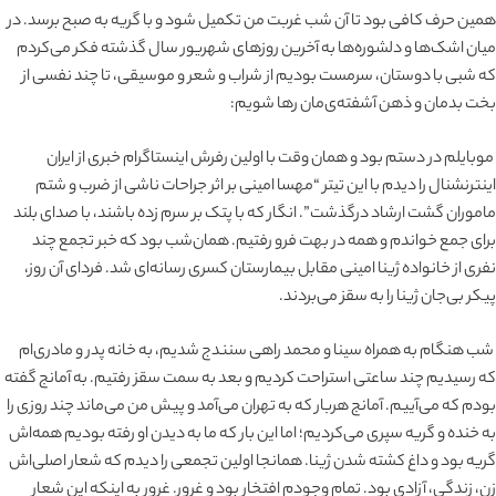
همین حرف کافی بود تا آن شب غربت من تکمیل شود و با گریه به صبح برسد. در
میان اشک‌ها و دلشوره‌ها به آخرین روزهای شهریور سال گذشته فکر می‌کردم
که شبی با دوستان، سرمست بودیم از شراب و شعر و موسیقی، تا چند نفسی از
بخت بدمان و ذهن آشفته‌ی‌‌مان رها شویم:
موبایلم در دستم بود و همان وقت با اولین رفرش اینستاگرام خبری از ایران
اینترنشنال را دیدم با این تیتر “مهسا امینی بر اثر جراحات ناشی از ضرب و شتم
ماموران گشت ارشاد درگذشت”. انگار که با پتک بر سرم زده‌ باشند، با صدای بلند
برای جمع خواندم و همه در بهت فرو رفتیم. همان‌شب بود که خبر تجمع چند
نفری از خانواده ژینا امینی مقابل بیمارستان کسری رسانه‌ای شد. فردای آن روز،
پیکر بی‌جان ژینا را به سقز می‌بردند.
شب هنگام به همراه سینا و محمد راهی سنندج شدیم، به خانه پدر و مادری‌ام
که رسیدیم چند ساعتی استراحت کردیم و بعد به سمت سقز رفتیم. به آمانج گفته
بودم که می‌آییم. آمانج هربار که به تهران می‌آمد و پیش من می‌ماند چند روزی را
به خنده و گریه سپری می‌کردیم؛ اما این بار که ما به دیدن او رفته بودیم همه‌اش
گریه بود و داغ کشته شدن ژینا. همانجا اولین تجمعی را دیدم که شعار اصلی‌اش
زن، زندگی، آزادی بود. تمام وجودم افتخار بود و غرور. غرور به اینکه این شعار