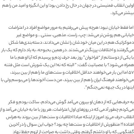
اولین انقلاب فمنیستی در جهان در حال رخ دادن بود! و این انگیزه و امید من را هم
بیشتر می‌کرد.
اما فقط خیابان نبود؛ هرچه پیش می‌رفتیم به مرور مواضع افراد در اعتراضات
خیابانی هم روشن‌تر می‌شد: چپ، راست، مذهبی، سنتی… و مواضع غیر
دموکراتیک هم در این میان خودشان را نشان می‌دادند، دسته‌بندی‌ها شکل
می‌گرفتند و اختلافات پررنگ‌تر می‌شدند. در همین بحبوحه، به یاد دارم که یک بار
با یکی از دوستانم از “فراخوان” روز بعد حرف زدم و پرسیدم که آیا او هم با ما
همراه می‌شود؟ با عصبانیت گفت: ” البته که نه! این یک شورش است مثل فتنه
۵۷ اما این بار می‌خواهند حداقل اخلاقیات و سنت‌های ما را هم از بین ببرند،
می‌خواهند فرهنگ ایران را هم از بین ببرند، من دست آخوندها را می‌بوسم ولی با
اینها در یک جبهه نمی‌جنگم”.
به حرف‌هایی که از دهان او بیرون می‌آمد گوش می‌دادم، ساکت بودم و فکر
می‌کردم چطور آدمی که در روزهای اول اعتراضات، هر روز با ما به خیابان می‌آمد و از
انقلاب حرف می‌زد امروز از اینکه مبادا اخلاقیات و سنت‌ها از بین بروند به هراس
افتاده؟! منظورش از اخلاقیات و سنت‌ها چه بود؟ جواب این سوال را در آخرین
گفتگویی که با او داشتم گرفتم، وقتی داشت به صراحت از لزوم حفظ نهاد