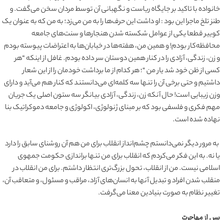
خانواده با تاکید بر جایگاه ریاست و نگهبانی آن توسط مردان سخن می‌گفت. و
طنز تلخ ماجرا این بود : او داشت این حرف‌ها را به من می‌زد؛ به من که به عنوان یک
کوییر قطعا یکی از عوامل شکسته شدن هنجارها و سنت‌های جامعه
محافظه‌کار بودم! و همین من، هفته‌ها در خیابان‌ها به اعتراضات پیوسته بودم
و زن، زندگی، آزادی را در کنار همین دوستان سر داده بودم. غافل از اینکه “هر
کسی از ظن خود شد یار من “؛ هر کدام از ما برداشت خودمان را از این شعار
داشتیم و حتی برخی آن را تنها سه کلمه‌ای می‌دانستند که کنار هم می‌آید و دارای
وزن زیبایی است! حال آنکه زن، زندگی، آزادی بیانگر سه ستون اصلی یک جریان
مهم فکری و فلسفی بود که بر مبنای ژنولوژی، اکولوژی و جامعه دموکراتیک بنا
نهاده شده است.
به مرور دیگر نمی‌دانستم چشم‌انداز انقلاب برای من هم آن روشنای سابق را دارد
یا نه. به این فکر می‌کردم که انقلاب برای من تنها براندازی حکومت جمهوی
اسلامی نیست. من از انقلاب، تحول بزرگ‌تری انتظار داشتم. برای من انقلاب در
منقلب شدن افراد و تبدیل آنها به انسان‌های آزاد، مراقب و مسئول، و متعاقب آن،
تغییر نظام به صورت بنیادین معنا می‌گرفت.
پس از مهاجرت