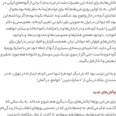
تلاش‌هایم برای ایجاد این تغییرات مثبت‌تر می‌دیدم تا برخی از گروه‌های ایرانی در
آلمان. به یاد اولین روزی می‌یفتم که برای مراسم ژینا به سقز رفته بودیم و از
تماشای آنچه در حال وقوع بود شگفت زده. اشتباه نکرده بودم اگر برداشتم این
بود که جوانان در ایران به صورتی باور نکردنی تغییر کرده‌اند، همزیستی و تکثر
گرایی را تجربه کرده‌اند و در خیابان‌ها و در اعتراضات آموخته‌اند و بیشتر خواهند
آموخت. با وجود همه‌ی فشارها و ممنوعیت‌ها و محدودیت‌ها، و با وجود
چالش‌های فراوان که جوانان، زنان، همجنسگرایان و افراد ترنس در ایران برای
زندگی دارند، اما تجربه‌ی زیسته‌ی بسیاری از آنها از جمله خود من با مبارزه روزمره
گره خورده است؛ حتی اگر از سوی نزدیک‌ترین دوستان و خانواده هم مورد تحقیر و
تبعیض و انکار قرار بگیرند.
و به این ترتیب بود که بار دیگر خودم را تنها حس کردم، اینبار نه در تهران، نه در
سنندج، بلکه در یکی از “دمکرات‌ترین” جوامع، در آلمان!
چالش‌های جدید
برای من این روزها چالش‌های بزرگ دیگری هم شروع شده‌اند. به یک سالی که
گذشت فکر می‌کنم، به چشم‌اندازی که در نخستین روز‌های انقلاب ژینا از زندگی‌ام
داشتم، به امید‌هایم، بیم‌هایم و سهم من از آزادی. از زمان مکالمه با دوست