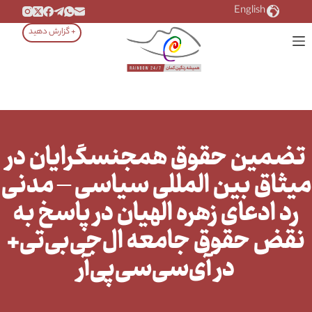
رش
English
ه
+ گزارش دهید
حتوا
تضمین حقوق همجنسگرایان در
میثاق بین المللی سیاسی – مدنی
رد ادعای زهره الهیان در پاسخ به
نقض حقوق جامعه ال‌جی‌بی‌تی+
در آی‌سی‌سی‌پی‌آر