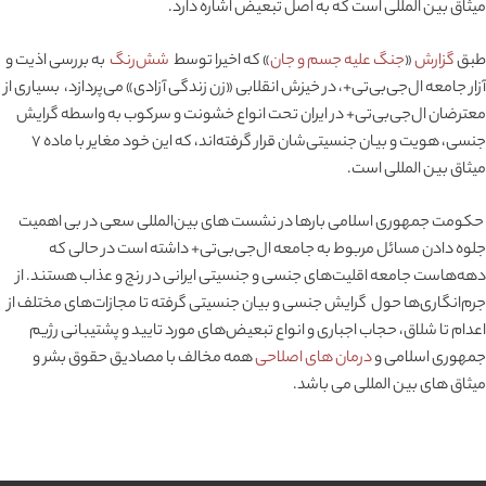
میثاق بین المللی است که به اصل تبعیض اشاره دارد.
طبق
گزارش
«
جنگ علیه جسم و جان
» که اخیرا توسط
شش‌رنگ
به بررسی اذیت و
آزار جامعه ال‌جی‌بی‌تی+، در خیزش انقلابی «زن زندگی آزادی» می‌پردازد، بسیاری از
معترضان ال‌جی‌بی‌تی+ در ایران تحت انواع خشونت و سرکوب به واسطه گرایش
جنسی، هویت و بیان جنسیتی‌شان قرار گرفته‌اند، که این خود مغایر با ماده ۷
میثاق بین المللی است.
حکومت جمهوری اسلامی بارها در نشست های بین‌المللی سعی در بی اهمیت
جلوه دادن مسائل مربوط به جامعه ال‌جی‌بی‌تی+ داشته است در حالی که
دهه‌هاست جامعه اقلیت‌های جنسی و جنسیتی ایرانی در رنج و عذاب هستند. از
جرم‌انگاری‌ها حول گرایش جنسی و بیان جنسیتی گرفته تا مجازات‌های مختلف از
اعدام تا شلاق، حجاب اجباری و انواع تبعیض‌های مورد تایید و پشتیبانی رژیم
جمهوری اسلامی و
درمان های اصلاحی
همه مخالف با مصادیق حقوق بشر و
میثاق های بین المللی می باشد.