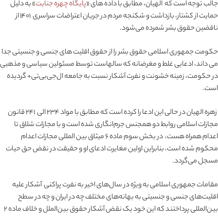
جالب توجه است که الهیان، مطابق با داده های «
پایگاه چهره جنایت
» به دلیل
حمایت از کشتار، بازداشت و شکنجه مردم در جریان اعتراضات سراسری ۱۴۰۱ از
ناقضین حقوق بشر شمرده می‌شود.
حکومت جمهوری اسلامی حقوق بشر را از حقوق اقلیت های جنسی و جنسیتی جدا
می داند، ادعایی غلط و مغرضانه که سالهاست توسط مسئولین سیاسی و مذهبی
در حکومت، زمینه خشونت و نفرت آشکار نسبت به جامعه ال‌جی‌بی‌تی+ گردیده
است.
زهره الهیان در حالی این ادعا را کرده است که مطابق با مواد ۲۳۴ الی ۲۴۱ قانون
مجازات اسلامی روابط دو همجنس جرم‌انگاری شده است و با مجازات شلاق تا
اعدام همراه هست، در بخش سوم ماده ۶ میثاق بین المللی مجازات اعدام
محکوم شده است، بنابراین اولین مغایرت ادعای او و حقیقت در نقض حق حیات
مسجل می‌گردد.
مقامات جمهوری اسلامی به ویژه در سال‌های اخیر به نفرت پراکنی آشکار علیه
اقلیت‌های جنسی و جنسیتی به بهانه‌های مختلف چه در ایران و چه در سطح
بین‌المللی پرداختند که این خود یک نقض آشکار حقوق بین‌الملل و خلاف ماده ۲