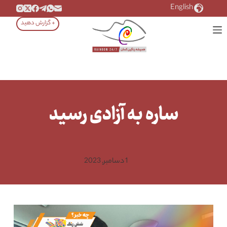
رش
English
ه
+ گزارش دهید
حتوا
ساره به آزادی رسید
1 دسامبر, 2023