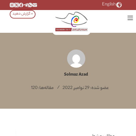
رش
English
ه
+ گزارش دهید
حتوا
Solmaz Azad
عضو شده: 29 نوامبر, 2022
مقاله‌ها: 120