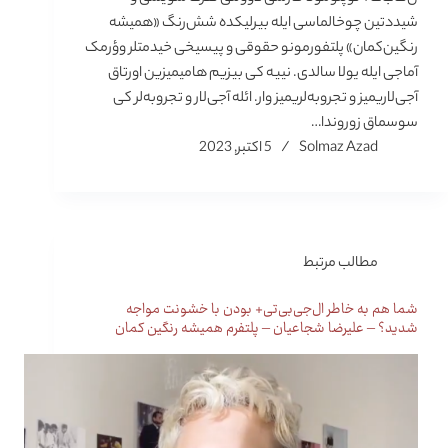
شیددتین چوخالماسی ایله بیرلیکده شش‌رنگ «همیشه
رنگین‌کمان» پلتفورمونو حقوقی و پیسیخی خیدمتلر وؤرمک
آماجی ایله یولا سالدی. نییه کی بیزیم هامیمیزین اورتاق
آجی‌لاریمیز و تجروبه‌لریمیز وار. ائله آجی‌لار و تجروبه‌لر کی
سوسماق زوروندا…
Solmaz Azad
5 اکتبر, 2023
مطالب مرتبط
شما هم به خاطر ال‌جی‌بی‌تی+ بودن با خشونت مواجه
شدید؟ – علیرضا شجاعیان – پلتفرم همیشه رنگین کمان