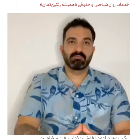
خدمات روان‌شناختی و حقوقی «همیشه رنگین‌کمان»
ل‌گ‌ب‌ت+ توپلومونا قارشی دؤولتی نفرت سؤیلمی و