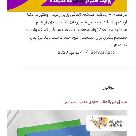
در دهه ۳۰ زندگیم هستم. زندگی‌ای پر از درد… وقتی به دنیا
اومدم هم اندام جنسی «پسرونه» داشتم (۲۰٪) و هم
«دخترونه» (۸۰٪) واسه همین تا هفت سالگی که خانواده‌ام
تصمیم بگیرن برای جنسیتم، دوتا اسم داشتم. بالاخره پدرم
تصمیم…
Solmaz Azad
4 نوامبر, 2023
قوانین
میثاق بین‌المللی حقوق مدنی-سیاسی