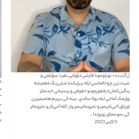
ل‌گ‌ب‌ت+ توپلومونا قارشی دؤولتی نفرت سؤیلمی و
د
شیددتین چوخالماسی ایله بیرلیکده شش‌رنگ «همیشه
ج
رنگین‌کمان» پلتفورمونو حقوقی و پیسیخی خیدمتلر
”
وؤرمک آماجی ایله یولا سالدی. نییه کی بیزیم هامیمیزین
ح
اورتاق آجی‌لاریمیز و تجروبه‌لریمیز وار. ائله آجی‌لار و تجروبه‌لر
د
کی سوسماق زوروندا…
م
5 اکتبر, 2023