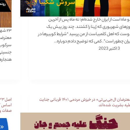
و ماه است از ایران خارج شده‌ام؛ نه ماه پس از آخرین
وزهای شهریوری که ژینا را کشتند. چند روز پیش یک
وست که اهل کلمبیاست از من پرسید “شرایط کوییرها در
معترضان
یران چطور است”. کمی که توضیح دادم دوباره…
سرکوب 
3 اکتبر, 2023
جنسیتی 
هنجارها
معترضان ال‌جی‌بی‌تی+ در خیزش مردمی ۱۴۰۱ قربانی جنایت
لیه بشریت شده‌اند
اساس گر
صفات و