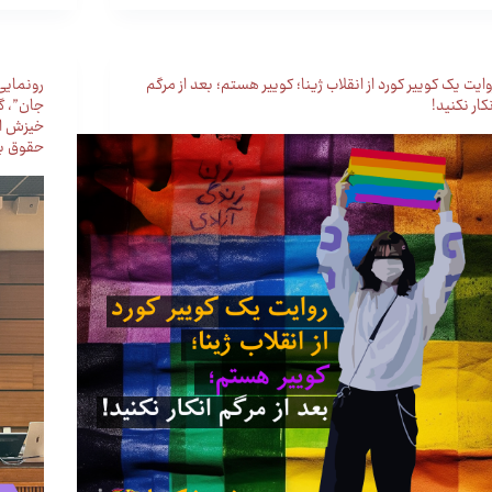
وایت یک کوییر کورد از انقلاب ژینا؛ کوییر هستم؛ بعد از مرگم
رونمایی
نکار نکنید!
جان”، گ
خیزش ان
حقوق بش