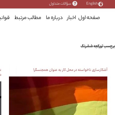
رش
English
سؤالات متداول
ه
حتوا
صفحه اول
اخبار
درباره ما
مطالب مرتبط
قوانی
برچسب
تورکجه ششرنگ
آشکارسازی ناخواسته در محل کار به عنوان همجنسگرا
ش
د