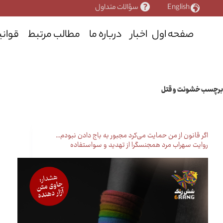
رش
English
سؤالات متداول
ه
حتوا
صفحه اول
اخبار
درباره ما
مطالب مرتبط
قوانی
برچسب
خشونت و قتل
اگر قانون از من حمایت می‌کرد مجبور به باج دادن نبودم…
روایت سهراب مرد همجنسگرا از تهدید و سواستفاده