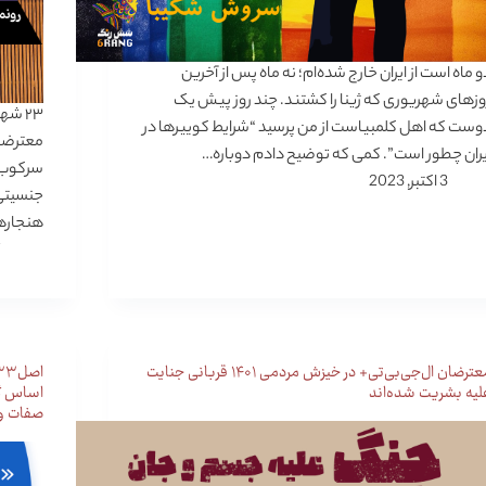
و ماه است از ایران خارج شده‌ام؛ نه ماه پس از آخرین
وزهای شهریوری که ژینا را کشتند. چند روز پیش یک
وست که اهل کلمبیاست از من پرسید “شرایط کوییرها در
معترضان
یران چطور است”. کمی که توضیح دادم دوباره…
سرکوب 
3 اکتبر, 2023
جنسیتی 
هنجارها
معترضان ال‌جی‌بی‌تی+ در خیزش مردمی ۱۴۰۱ قربانی جنایت
لیه بشریت شده‌اند
اساس گر
صفات و