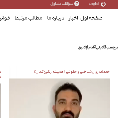
رش
English
سؤالات متداول
ه
حتوا
صفحه اول
اخبار
درباره ما
مطالب مرتبط
قوانی
برچسب
قادینی آشام آزادلیق
خدمات روان‌شناختی و حقوقی «همیشه رنگین‌کمان»
ش
ش