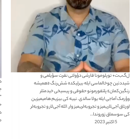
ل‌گ‌ب‌ت+ توپلومونا قارشی دؤولتی نفرت سؤیلمی و
د
شیددتین چوخالماسی ایله بیرلیکده شش‌رنگ «همیشه
ج
رنگین‌کمان» پلتفورمونو حقوقی و پیسیخی خیدمتلر
”
وؤرمک آماجی ایله یولا سالدی. نییه کی بیزیم هامیمیزین
ح
اورتاق آجی‌لاریمیز و تجروبه‌لریمیز وار. ائله آجی‌لار و تجروبه‌لر
د
کی سوسماق زوروندا…
م
5 اکتبر, 2023