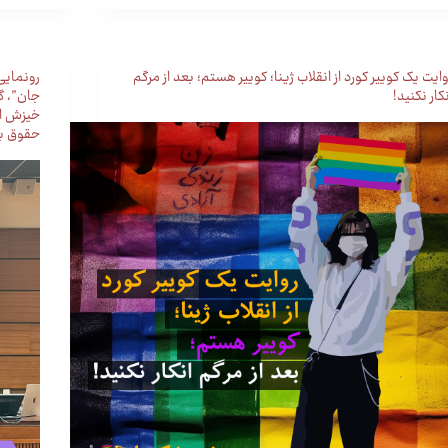
وایت یک کوییر کورد از انقلاب ژینا؛ کوییر هستم؛ بعد از مرگم
رونمایی
نکار نکنید!
جان”، گ
خیزش ان
حقوق بش