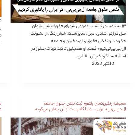
د
۱۳ سپتامبر، در نشست عمومی شورای حقوق بشر سازمان
ر
ملل در ژنو، شادی امین، مدیر شبکه شش‌رنگ، از خشونت
د
حکومت و نقض حقوق زنان، دختران و جامعه
ا
ال‌جی‌بی‌تی‌کیو‌+ گفت. او همچنین تاکید کرد که هنوز در
آستانه سالگرد خیزش انقلابی…
3 اکتبر, 2023
همیشه رنگین‌کمان پلتفرم ثبت نقض حقوق جامعه
ال‌جی‌بی‌تی+ ایران – شایا گلدوست از این پلتفرم می‌گوید
ع