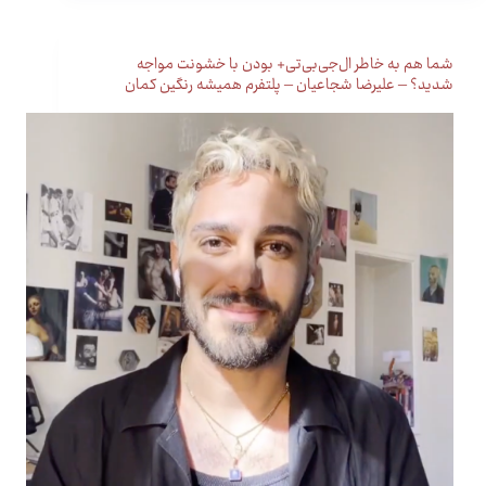
شما هم به خاطر ال‌جی‌بی‌تی+ بودن با خشونت مواجه
شدید؟ – علیرضا شجاعیان – پلتفرم همیشه رنگین کمان