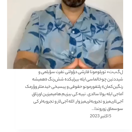
ل‌گ‌ب‌ت+ توپلومونا قارشی دؤولتی نفرت سؤیلمی و
شیددتین چوخالماسی ایله بیرلیکده شش‌رنگ «همیشه
رنگین‌کمان» پلتفورمونو حقوقی و پیسیخی خیدمتلر وؤرمک
آماجی ایله یولا سالدی. نییه کی بیزیم هامیمیزین اورتاق
آجی‌لاریمیز و تجروبه‌لریمیز وار. ائله آجی‌لار و تجروبه‌لر کی
سوسماق زوروندا…
5 اکتبر, 2023