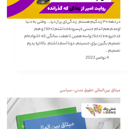
در دهه ۳۰ زندگیم هستم. زندگی‌ای پر از درد… وقتی به دنیا
اومدم هم اندام جنسی «پسرونه» داشتم (۲۰٪) و هم
«دخترونه» (۸۰٪) واسه همین تا هفت سالگی که خانواده‌ام
تصمیم بگیرن برای جنسیتم، دوتا اسم داشتم. بالاخره پدرم
تصمیم…
4 نوامبر, 2023
میثاق بین‌المللی حقوق مدنی-سیاسی