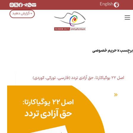
رش
English
ه
+ گزارش دهید
حتوا
برچسب
x حریم خصوصی
اصل ۲۲ یوگیاکارتا، حق آزادی تردد (فارسی، تورکی، کوردی)