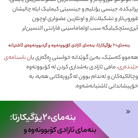
ث. گونوللو قوروپ‌لار و تشکیلات‌لارین معلوماتلارینی یایماق،
پراتیکده، جینسی یؤنلیم و جینسیتی کیملیک ایله چالیشان
قوروپ‌لار و تشکیلات‌لار و اونلارین عضولری اوچون
آیری‌سئچکیلیگه سبب اولماماسینی قارانتی ائتسین‌لر.
بنەمای۲۰ یۆگیکارتا: بنەمای ئازادی کۆبوونەوە و گردبوونەوەی ئاشتیانە
هەموو کەسێک، بەبێ گوێدانە خواستی ڕەگەزی یا
ن ناسنامەی
جێندەری
، مافی ئازادی بەشداری کردن لە کۆبوونەوە
وچالاکیەکان و ئەندام بوون لە گروپەکانی هەیە، بە
خۆپیشاندانی ئاشتیانەشەوە.