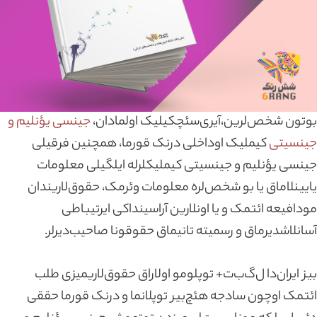
بوتون شخص‌لرین،‌آیری‌سئچکیلیک اولمادان،
جینسی یؤنلیم و
جینسیتی
کیملیک اوداخلی درنک قورما، همچنین فرقیلی
جینسی یؤنلیم و جینسیتی کیملیکلرله ایلگیلی معلومات
یایینلاماق یا بو شخص‌لره معلومات وئرمک، حقوق‌لاریندان
مودافیعه ائتمک و یا اونلارین آراسینداکی ایرتیباطی
آسانلاشدیرماق و رسمیته تانیماق حقوقونا صاحیب‌دیرلر.
بیز ایران‌دا ل‌گ‌ب‌ت+ توپلومو اولاراق حقوق‌لاریمیزی طلب
ائتمک اوچون سادجه هئچ‌بیر توپلانما و درنک قورما حققی