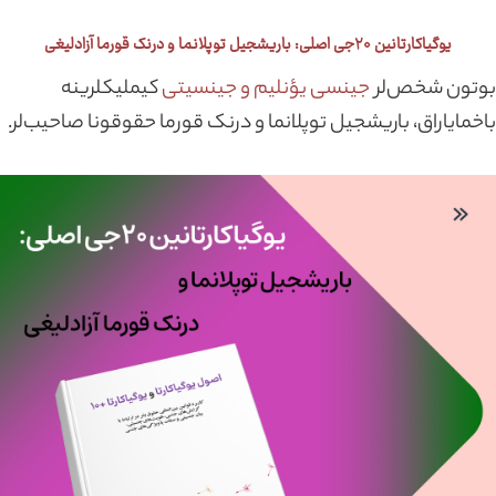
یوگیاکارتانین ۲۰جی اصلی: باریشجیل توپلانما و درنک قورما آزادلیغی
بوتون شخص‌لر
جینسی یؤنلیم و جینسیتی
کیملیکلرینه
باخمایاراق، باریشجیل توپلانما و درنک قورما حقوقونا صاحیب‌لر.