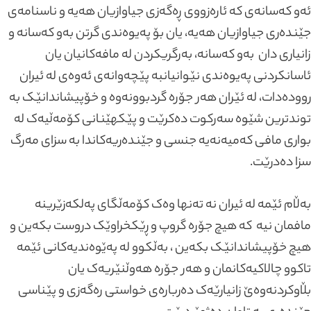
ئەو کەسانەی کە ئارەزووی ڕەگەزی جیاوازیان هەیە و ناسنامەی
جێندەری جیاوازیان هەیە، یان بۆ پەیوەندی گرتن بەو کەسانە و
زانیاری دان بەو کەسانە، بەرگریکردن لە مافەکانیان یان
ئاسانکردنی پەیوەندی نێوانیانبە پێچەوانەی ئەوەی لە ئیران
روودەدات، لە ئێران هەر جۆرە گردبوونەوە و خۆپیشاندانێک بە
توندترین شێوە سەرکوت دەکرێت و پێکهێنانی کۆمەڵیەک لە
بواری مافی کەمیەنەیە جنسی و جێندەریەکاندا بە سزای مەرگ
سزا دەدرێت.
بەڵام ئێمە لە ئیران نە تەنها وەک کۆمەڵگای پەلکەزێرینە
مافمان نیە کە هیچ جۆرە گروپ و ڕێکخراوێک دروست بکەین و
هیچ خۆپیشاندانێک بکەین ، بەڵکوو لە پەێوەندیەکانی ئێمە
تاکوو چالاکیەکانمان و هەر جۆرە هەوڵنێریەک یان
بڵاوکردنەوەێ زانیارێەک دەربارەی خواستی رەگەزی و پێناسی