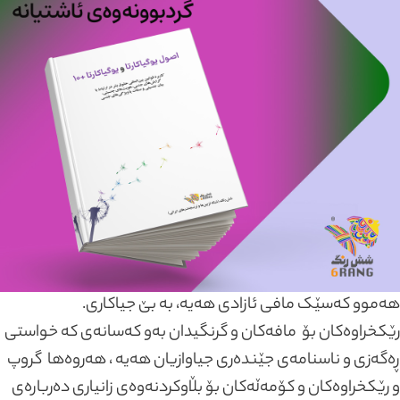
هەموو کەسێک مافی ئازادی هەیە، بە بێ جیاکاری.
رێكخراوەکان بۆ مافەکان و گرنگیدان بەو کەسانەی کە خواستی
ڕەگەزی و ناسنامەی جێندەری جیاوازیان هەیە ، هەروەها گروپ
و رێکخراوەکان و کۆمەڵەکان بۆ بڵاوکردنەوەی زانیاری دەربارەی