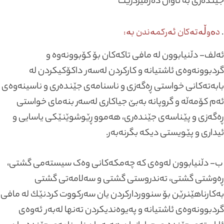
جێندەری بە تاوان دەژمێردرێت
.
دەوڵەتەکان ئەرکمەندن بە:
ئەلف- دڵنیابوون لە مافی تاکەکان بۆ کۆبوونەوە و
گردبوونەوەی ئاشتیانە و کارکردن لەسەر داکۆکیکردن لە
بابەتەکانی خواستی ڕەگەزی و ناسنامەی جێندەری و ناسینەوەی
ئەم کۆمەڵە و گروپانە بەبێ جیاکاری لەسەر بنەمای خواستی
ڕەگەزی و پێناسەی جێندەری، هەموو ڕێوشوێنێکی یاسایی و
ئیداری و پێویستی دیکە بگرنەبەر.
ب- دڵنیابوون لەوەی کە چەمکەکانی وەک سیستەمی گشتی،
ڕەوشتی گشتی، تەندروستی گشتی و سەلامەتی گشتی
بەکارناهێنرێن بۆ سنووردارکردن یان سەرکووت کردنێك لە مافی
گردبوونەوەی ئاشتیانە و پەیوەندیکردن تەنها لەبەر ئەوەی