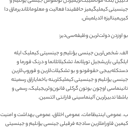
دئییل بلکه موناسیبت‌لریمیزدن توتموش جینسی یؤنلیم و
جینسیتی کیملیگیمیز حاققیندا فعالیت و معلوماتلاندیرماق دا
کیریمینالیزه ائدیلمیش.
بو اوزدن دولت‌لرین وظیفه‌سی‌دیر:
الف. شخص‌لرین جینسی یؤنلیم و جینسیتی کیملیک ایله
ایلگیلی باریشجیل توپلانما، تشکیلاتلانما و درنک قورما و
دستکله‌ییجی حقوقونو و بو تشکیلات‌لارین و قوروپ‌لارین
جینسی یؤنلیم و جینسیتی کیملیکلرینه باخمایاراق رسمیته
تانینماسی اوچون بوتون گرکلی قانون‌وئریجیلیک، رسمی و
باشقا تدبیرلرین آلینماسینی قارانتی ائتسین.
ب. عمومی اینتیظامات، عمومی اخلاق، عمومی بهداشت و امنیت
کیمین قاوراملارین سادجه فرقیلی جینسی یؤنلیم و جینسیتی