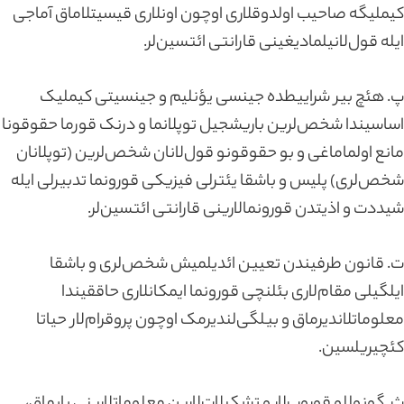
کیملیگه صاحیب اولدوقلاری اوچون اونلاری قیسیتلاماق آماجی
ایله قول‌لانیلمادیغینی قارانتی ائتسین‌لر.
پ. هئچ بیر شراییطده جینسی یؤنلیم و جینسیتی کیملیک
اساسیندا شخص‌لرین باریشجیل توپلانما و درنک قورما حقوقونا
مانع اولماماغی و بو حقوقونو قول‌لانان شخص‌لرین (توپلانان
شخص‌لری) پلیس و باشقا یئترلی فیزیکی قورونما تدبیرلی ایله
شیددت و اذیتدن قورونمالارینی قارانتی ائتسین‌لر.
ت. قانون طرفیندن تعیین ائدیلمیش شخص‌لری و باشقا
ایلگیلی مقام‌لاری بئلنچی قورونما ایمکانلاری حاققیندا
معلوماتلاندیرماق و بیلگی‌لندیرمک اوچون پروقرام‌لار حیاتا
کئچیریلسین.