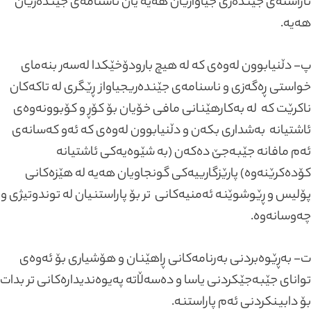
ئاراستەی جێندەری جیاوازیان هەیە یان ناسنامەی جێندەریان
هەیە.
پ- دڵنیابوون لەوەی کە لە هیچ بارودۆخێکدا لەسەر بنەمای
خواستی ڕەگەزی و ناسنامەی جێندەریجیاواز ڕێگری لە تاکەکان
ناکرێت کە لە بەکارهێنانی مافی خۆیان بۆ کۆڕ و کۆبوونەوەی
ئاشتیانە بەشداری بکەن و دڵنیابوون لەوەی کە ئەو کەسانەی
ئەم مافانە جێبەجێ دەکەن (بە شێوەیەکی ئاشتیانە
کۆدەکرێنەوە) پارێزگارییەکی گونجاویان هەیە لە هێزەکانی
پۆلیس و ڕێوشوێنە ئەمنیەکانی تر بۆ پاراستنیان لە توندوتیژی و
چەوسانەوە.
ت- بەڕێوەبردنی بەرنامەکانی ڕاهێنان و هۆشیاری بۆ ئەوەی
توانای جێبەجێکردنی یاسا و دەسەڵاتە پەیوەندیدارەکانی تر بدات
بۆ دابینکردنی ئەم پاراستنە.