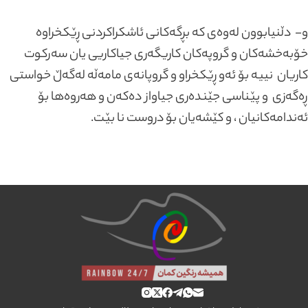
و- دڵنیابوون لەوەی کە بڕگەکانی ئاشکراکردنی ڕێکخراوە
خۆبەخشەکان و گروپەکان کاریگەری جیاکاریی یان سەرکوت
کاریان نییە بۆ ئەو ڕێکخراو و گروپانەی مامەڵە لەگەڵ خواستی
ڕەگەزی و پێناسی جێندەری جیاواز دەکەن و هەروەها بۆ
ئەندامەکانیان ، و کێشەیان بۆ دروست نا بێت.