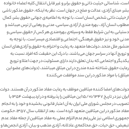
است، شناسائی حیثیت ذاتی و حقوق برابر و غیر قابل انتقال کلیه اعضاء خانواده
بشر، مبنای آزادی، عدالت و صلح در جهان است، نظر به اینکه، حقوق مذکور ناشی
از حیثیت ذاتی شخص انسان است، با توجه به اعلامیه‌ی جهانی حقوق بشر، کمال
مطلوب انسان آزاد، بهره مندی از آزادی سیاسی، مدنی و رهایی از ترس میباشد و
دستیابی به این شرایط فقط به وسیله‌ی بهره‌مندی هر کس از حقوق سیاسی و
مدنی خود و نیز حقوق فرهنگی، اجتماعی و اقتصادی میسر است، با توجه به
منشور ملل متحد، دولت‌ها متعهد به رعایت و احترام به حقوق و آزادی‌های انسان
و ترویج آنها در سراسر جهان می‌باشند، با درک این حقیقت که افراد نسبت به
یکدیگر و اجتماعی که بدان تعلق دارند دارای مسئولیت در جهت اعتلا و ترویج
رعایت حقوق شناخته شده مندرج در این میثاق میباشند، (دولت‌های عضو این
میثاق) با مواد مذکور در این سند موافقت می‌کنند»
دولت‌های امضا کننده میثاقین موظف به رعایت مفاد مذکور در آن هستند. دولت
ایران نیز در تاریخ ۱۵/۰۱/۱۳۴۷ این میثاقین را پذیرفته و در اردیبهشت ۱۳۵۴ با
تصویب در مجلس شورای ملی ایران به آن اعتبار قانونی بخشیده و خود را به انجام
مفاد مذکور در این میثاقین متعهد کرده است. بعد از انقلاب سال ۱۳۵۷، حکومت
جمهوری اسلامی نیز علی‌رغم عدم التزام عملی به مفاد میثاقین از جمله مفاد عدم
تبعیض، حق حیات، حق محاکمه‌ی عادلانه، آزادی مذهب و بیان، آزادی انجمن‌ها و