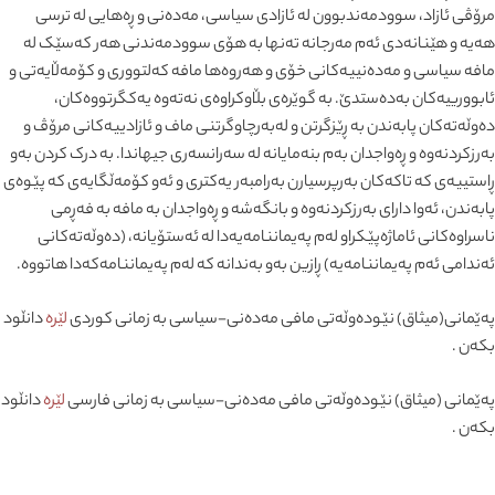
مرۆڤی ئازاد، سوودمەندبوون لە ئازادی سیاسی، مەدەنی و ڕەهایی لە ترسی
هەیە و هێنانەدی ئەم مەرجانە تەنها بە هۆی سوودمەندنی هەر کەسێک لە
مافە سیاسی و مەدەنییەکانی خۆی و هەروەها مافە کەلتووری و کۆمەڵایەتی و
ئابوورییەکان بەدەستدێ. بە گوێرەی بڵاوکراوەی نەتەوە یەکگرتووەکان،
دەوڵەتەکان پابەندن بە ڕێزگرتن و لەبەرچاوگرتنی ماف و ئازادییەکانی مرۆڤ و
بەرزکردنەوە و ڕەواجدان بەم بنەمایانە لە سەرانسەری جیهاندا. بە درک کردن بەو
ڕاستییەی کە تاکەکان بەرپرسیارن بەرامبەر یەکتری و ئەو کۆمەڵگایەی کە پێوەی
پابەندن، ئەوا دارای بەرزکردنەوە و بانگەشە و ڕەواجدان بە مافە بە فەڕمی
ناسراوەکانی ئاماژەپێکراو لەم پەیماننامەیەدا لە ئەستۆیانە، (دەوڵەتەکانی
ئەندامی ئەم پەیماننامەیە) ڕازین بەو بەندانە کە لەم پەیماننامەکەدا هاتووە.
پەێمانی(میثاق) نێودەوڵەتی مافی مەدەنی-سیاسی بە زمانی کوردی
لێرە
دانڵود
بکەن .
پەێمانی (میثاق) نێودەوڵەتی مافی مەدەنی-سیاسی بە زمانی فارسی
لێرە
دانڵود
بکەن .