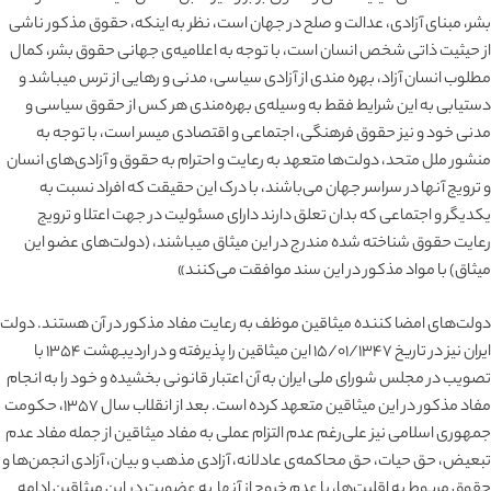
بشر، مبنای آزادی، عدالت و صلح در جهان است، نظر به اینکه، حقوق مذکور ناشی
از حیثیت ذاتی شخص انسان است، با توجه به اعلامیه‌ی جهانی حقوق بشر، کمال
مطلوب انسان آزاد، بهره مندی از آزادی سیاسی، مدنی و رهایی از ترس میباشد و
دستیابی به این شرایط فقط به وسیله‌ی بهره‌مندی هر کس از حقوق سیاسی و
مدنی خود و نیز حقوق فرهنگی، اجتماعی و اقتصادی میسر است، با توجه به
منشور ملل متحد، دولت‌ها متعهد به رعایت و احترام به حقوق و آزادی‌های انسان
و ترویج آنها در سراسر جهان می‌باشند، با درک این حقیقت که افراد نسبت به
یکدیگر و اجتماعی که بدان تعلق دارند دارای مسئولیت در جهت اعتلا و ترویج
رعایت حقوق شناخته شده مندرج در این میثاق میباشند، (دولت‌های عضو این
میثاق) با مواد مذکور در این سند موافقت می‌کنند»
دولت‌های امضا کننده میثاقین موظف به رعایت مفاد مذکور در آن هستند. دولت
ایران نیز در تاریخ ۱۵/۰۱/۱۳۴۷ این میثاقین را پذیرفته و در اردیبهشت ۱۳۵۴ با
تصویب در مجلس شورای ملی ایران به آن اعتبار قانونی بخشیده و خود را به انجام
مفاد مذکور در این میثاقین متعهد کرده است. بعد از انقلاب سال ۱۳۵۷، حکومت
جمهوری اسلامی نیز علی‌رغم عدم التزام عملی به مفاد میثاقین از جمله مفاد عدم
تبعیض، حق حیات، حق محاکمه‌ی عادلانه، آزادی مذهب و بیان، آزادی انجمن‌ها و
حقوق مربوط به اقلیت‌ها، با عدم خروج از آنها به عضویت در این میثاقین ادامه