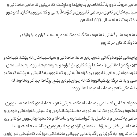
مافی مرۆڤ دوو بەڵگەنامەی پەرەپێدا و داڕشت کە بریتین لە مافی مەدەنی و
سیاسیەکان و ئەوی تر مافی ئابووری و کۆمەڵایەتی و کەلتوورییەکان. ئەو دوو
دۆکیومێنتە لە ساڵی ١٩٦٦ لەلایەن
ئەنجومەنی گشتی نەتەوە یەکگرتووەکانەوە پەسەندکران و بۆ واژۆی
دەوڵەتەکان خرانەڕوو.
پەیمانی نێودەوڵەتی دەربارەی مافە مەدەنی و سیاسییەکان لە پێشەکییەک و
٥٣ بڕگە و لەقاڵبی ٦ بەشدا ڕێککاری بۆ کراوە و بەرهەم هێنراوە. پەیماننامەی
نێودەوڵەتی مافی ئابووری و کۆمەڵایەتی و کەلتوورییەکانیش لە پێشەکیەک و
سی و یەک بڕگە پێکهاتووە کە لە چوارچێوەی پێنج بڕگەدا جیا کراوەتەوە. لە
پێشەکی ئەم پەیماننامەیەدا هاتووە:
دەوڵەتەکانی ئەندامی پەیماننامەکە، بەپێی ئەو بنەمایانەی کە لە دەستووری
نەتەوە یەکگرتووەکاندا هاتووە، دەستنیشانکردن و ناسینی کەرامەتی خودی و
مافی یەکسان و نا قابیل بە گواستنەوە و مامەڵە و دەستبەرداربوون بۆ تەواوی
ئەندامانی خێزانی مرۆڤ، بنەمای ئازادی و دادپەروەری و ئاشتییە لە جیهاندا،
دەخاتەڕوو. بە گوێرەی ڕاگەیاندنی جیهانی مافەکانی مرۆڤ، کامڵیەتی خوازراوی