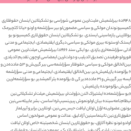
۱۹۴۸ده بیرلشمیش ملیت‌لرین عمومی شوراسی بو تشکیلاتین اینسان حقوقلاری
کمیسیونوندان مولکی و سیاسی مضمون‌لو بیر سؤزلشمه و اونو حیاتا کئچیرمک
یوللارینی یازماسینی ایستدی. بو تشکیلاتین اینسان حقوق‌لاری کمیسیونو بو
ایستک اوستونه بیری مولکی و سیاسی دیگری ایقتیصادی، ایجتیماعی و مدنی
آدلی سؤزلشمه‌لری یازدی. بو ایکی سند ۱۹۶۶‌دا بیرلشمیش میلت‌لرین عمومی
قورولو طرفیندن تصدیق ائدیلیب و دولت‌لرین ایمضاسی اوچون تقدیم ائدیلدی.
بین‌الخالق مولکی و سیاسی حقوقلار سؤزلشمه‌سی بیر گیریش و ۵۳ مادده‌دن و
۶ بؤلومده یازیلمیش‌دیر، بین‌الخالق ایقتیصادی، ایجتیماعی و مدنی سؤزلشمه
ایسه بیر گیریش و ۳۱ مادده‌دیر کی ۵ بؤلومده یئر آلمیشدیر. بو سؤزلشمه‌لرین
گیریش بؤلومونده یازیلمیش:
«بو سؤزلشمه‌ده ایشتیراک ائدن دؤولت‌لر، بیرلشمیش میلت‌لر تشکیلاتی‌نین
نیظام‌نامه‌سینده بیان اولونموش پیرینسیپ‌لره اساسن، بشر عاییله‌سی‌نین
بوتون عضولرینه اؤزل اولان لیاقت حیس‌سی‌نین، اونلارین برابر و آیریلماز
حقوق‌لاری‌نین تانینماسینین آزادلیق، عدالت و عمومی صولحون اساس
اولدوغونو نظره آلاراق، بو حقوق‌لارین اینسان شخصیتینه خاص اولان لیاقت
حیس‌سیندن ایلری گلدیغینی اعتیراف ائدرک، عموم دونیا اینسان حقوق‌لاری