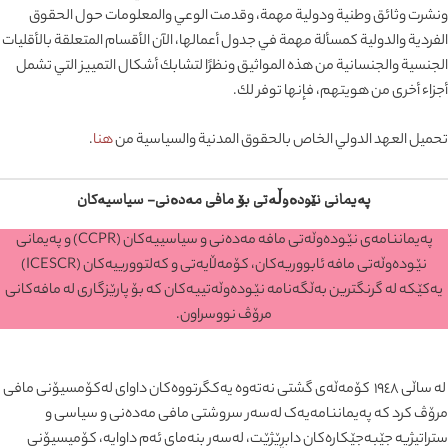
ونشرت وثائق وطنية ودولية مهمة، وقدمت الوعي والمعلومات حول الحقوق
الفردية والدولية كمسألة مهمة في جدول أعمالها، الآن الأقسام المتعلقة بالأقليات
الجنسية والجنسانية من هذه المواثيق ونظرًا لتشابك أشكال التمييز التي تشمل
أجزاء أخرى من هويتهم، فإنها توفر لك.
تحميل العهد الدولي الخاص بالحقوق المدنية والسياسية من
هنا
.
پەیمانی نێودەوڵەتی بۆ مافی مەدەنی- سیاسیەکان
پەیماننامەی نێودەوڵەتی مافە مەدەنی و سیاسییەکان (CCPR) و پەیمانی
نێودەوڵەتی مافە ئابووریەکان، کۆمەڵایەتی و کەلتوورییەکان (ICESCR)
یەکێکە لە گرنگترین بەڵگەنامە نێودەوڵەتییەکان کە بۆ پارێزگاری لە مافەکانی
مرۆڤ نووسراون.
لە ساڵی ١٩٤٨ کۆمەڵەی گشتی نەتەوە یەکگرتووەکان داوای لەکۆمسیۆنی مافی
مرۆڤ کرد کە پەیماننامەیەک لەسەر سروشتی مافی مەدەنی و سیاسی و
ستراتیژیە جێبەجێکارەکان دابڕێژێت، لەسەر بنەمای ئەم داوایە، کۆمیسیۆنی