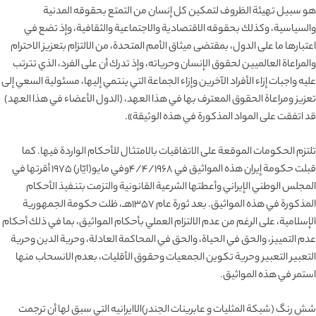
هو سبيل تهيئة الظروف لتمكين كل إنسان من التمتع بحقوقه المدنية
والسياسية، وكذلك بحقوقه الاقتصادية والاجتماعية والثقافية، وإذ تضع في
اعتبارها ما على الدول، بمقتضى ميثاق الأمم المتحدة، من الالتزام بتعزيز الاحترام
والمراعاة العالميين لحقوق الإنسان وحرياته، وإذ تدرك أن على الفرد، الذي تترتب
عليه واجبات إزاء الأفراد الآخرين وإزاء الجماعة التي ينتمي إليها، مسئولية السعي إلى
تعزيز ومراعاة الحقوق المعترف بها في هذا العهد، (الدول الأعضاء في هذا العهد)
قد اتفقت على المواد المذكورة في هذه الوثيقة».
تلتزم الحكومات الموقعة على الاتفاقيات بالامتثال للأحكام الواردة فيها. كما
قبلت حكومة إيران هذه المواثيق في ۴/۴/۱۹۶۸وفي مايو(ايّار) ۱۹۷۵ أقرتها في
المجلس الوطني الإيراني وأعطتها الشرعية القانونية والتزمت بتنفيذ الأحكام
المذكورة في هذه المواثيق. بعد ثورة عام ۱۳۵۷هـ، ظلت حكومة الجمهورية
الإسلامية، على الرغم من عدم الالتزام العملي بأحكام المواثيق، بما في ذلك أحكام
عدم التمييز، والحق في الحياة، والحق في المحاكمة العادلة، وحرية الدين وحرية
التعبير التعبير وحرية تكوين الجمعيات وحقوق الأقليات، بعدم الانسحاب منها
استمر في هذه المواثيق.
شش رنگ (شبكة المثليات و عابرينات الجندر)الاايرانيه التي سبق لها أن ترجمت