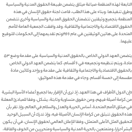
التابعة لهذه المنظمة صياغة ميثاق يتضمن طبيعة الحقوق المدنية والسياسية
وطرق تنفيذها. وبناء على هذا الطلب، قامت لجنة حقوق الإنسان في هذه
المنظمة بتجميع وثيقتين تتضمنان الحقوق المدنية والسياسية وأخرى تتضمن
الحقوق الاقتصادية والاجتماعية والثقافية. وقد وافقت الجمعية العامة للأمم
المتحدة على هاتين الوثيقتين في عام ۱۹۶۶وتم تقديمهما إلى الحكومات للتوقيع
عليهما.
يتضمن العهد الدولي الخاص بالحقوق المدنية والسياسية على مقدمة وضع ۵۳
مادة، ويتم تنظيمه وتجميعه في ۶ أقسام، كما يتضمن العهد الدولي الخاص
بالحقوق الاقتصادية والاجتماعية والثقافية على مقدمة و وإحد وثلاثين مادة
مقسمة إلى خمسة أقسام. وجاء في مقدمة هذه المواثيق:
«إن الدول الأطراف في هذا العهد، إذ ترى أن الإقرار بما لجميع أعضاء الأسرة البشرية
من كرامة أصيلة فيهم، ومن حقوق متساوية وثابتة، يشكل، وفقا للمبادئ المعلنة
في ميثاق الأمم المتحدة، أساس الحرية والعدل والسلام في العالم، وإذ تقر بأن
هذه الحقوق تنبثق من كرامة الإنسان الأصيلة فيه، وإذ تدرك أن السبيل الوحيد
لتحقيق المثل الأعلى المتمثل، وفقا للإعلان العالمي لحقوق الإنسان، في أن يكون
البشر أحرارا، ومتمتعين بالحرية المدنية والسياسية ومتحررين من الخوف والفاقة،