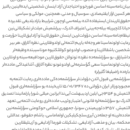
بیان‌نامه‌سینه اساسن قورخو و احتیاجدان آزاد اینسان شخصیتی ایده‌الینین یالنیز
هر کسین اؤز ایقتیصادی، سوسیال و مدنی، همچنین، مولکی و سیاسی
حقوق‌لاریندان ایستیفاده ائده بیلمه‌سی اوچون شراییط یارادیلدیغی تقدیرده
حیاتا کئچیریله بیله‌جه‌یینی اعتیراف ائدرک، بیرلشمیش میلت‌لر تشکیلاتی‌نین
نیظام‌نامه‌سینه اساسن دؤولت‌لرین اینسان حقوق‌لارینا و آزادلیق‌لارینا حؤرمت و
رعایت اولونماسینا هر وجه‌له یاریم ائتمه‌لی اولدوقلارینی نظره آلاراق، هر بیر
شخصین باشقالارینا و منصوب اولدوغو کوللئکتیوه موناسیبتده وظیفه‌لر
داشیاراق، بو سؤزلشمه‌ده نظرده توتولان حقوق‌لارین مودافیعه‌سینه و اونلارین
رعایت اولونماسینا سعی گؤسترمه‌لی اولدوغونو نظره آلاراق، آشاغیداکی مادده‌لر
باره‌ده راضیلیغا گلیرلر»
سؤزلشمه‌یی قبول ائدن دؤولت‌لر سؤزلشمه‌ده‌کی مادده‌لری رعایت ائتمه‌یه
مجبوردورلار. ایران دؤولتی ده ۱۵/۰۱/۱۳۴۷ تاریخینده بو سؤزلشمه‌لری قبول
ائتمیش و ۱۳۵۴جی ایلین اردیبهشت آیی‌ندا ایرانین میللی شورا پارلمانیندا تصدیق
ائدرک بو سؤزلشمه‌لره قانونی اعتیبار وئریب مادده‌لری روعایت ائتمه‌یی تعهد
ائتمیش. ۱۳۵۷ دئوریمیندن سونرا، جمهوری اسلامی حوکومتی سؤزلشمه‌نین
مادده‌لرینه او جمله‌دن آیری‌سئچکیلیکین اولماماسی، یاشام حقوقو، عدالتلی
محکمه، بیان و مذهب آزادلیغی، تشکیلات قورما آزادلیغی و آزینلیقلارین