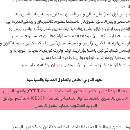
حقوق‌لارینا پراتیکده باغلی قالماماسینا رغمن بو سؤزلشمه‌ده قالماغا دوام
ائتمیش.
بوندان اول ده اؤنملی میللی و بین‌الخالق سندلری ترجمه و یایینلاماق ایله،
شخصی و بین‌الخالق حقوق‌لار حاققیندا معلوماتلاندیرماق و بیلگی‌لندیرمه‌یی
اؤنملی بیر ایش اولاراق ایش پروقرامینا یئرلشدیرن شش‌رنگ (ایرانلی لزبین‌لر و
ترنس‌جندلر شبکه‌سی)، بو دفعه ده بو سؤزلشمه‌لرین جینسی و جینسیتی
آزینلیق‌لار ایله ایلگیلی بؤلومونو کسیشیمسل آیری‌سئچکیلیک‌لری دیققته آلاراق و
اینسان کیملیگی‌نین باشقا یؤن‌لرینه اؤنم وئررک تورکجه، عربجه، کوردجه و
فارسجایا ترجمه ائدیب اوخوجولارینا تقدیم ائتمکده‌دیر.
بین‌الخالق مولکی و سیاسی سؤزلشمه‌نی
بوردان
یوکله‌یه بیلرسینیز.
العهد الدولي الخاص بالحقوق المدنية والسياسية
يعد العهد الدولي الخاص بالحقوق المدنية والسياسية (CCPR) والعهد الدولي
الخاص بالحقوق الاقتصادية والاجتماعية والثقافية (ICESCR) أحد أهم الوثائق
الدولية المكتوبة لحماية حقوق الإنسان.
وفي عام ۱۹۴۸طلبت الجمعية العامة للأمم المتحدة من لجنة حقوق الإنسان