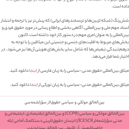
داده است.
شش‌رنگ (شبکه لزبین‌ها و ترنسجندرهای ایرانی) که پیش‌تر نیز با ترجمه و انتشار
اسناد مهم ملی و بین‌المللی، آگاهی بخشی و اطلاع رسانی در مورد حقوق فردی و
بین‌المللی را به عنوان امری مهم در دستور کار خود داشته است، اکنون
بخش‌های مربوط به اقلیت‌های جنسی و جنسیتی این میثاقین را با توجه به
درهم‌تنیدگی تبعیض‌ها که شامل سایر بخش‌های هویتی آن‌ها نیز می‌شود، در
اختیار شما قرار می‌دهد.
میثاق بین‌المللی حقوق مدنی-سیاسی را به زبان فارسی از
اینجا
دانلود کنید.
میثاق بین‌المللی حقوق مدنی-سیاسی را به زبان تورکی از
اینجا
دانلود کنید.
بین‌الخالق مولکی و سیاسی حقوق‌لار سؤزلشمه‌سی
بین‌الخالق مولکی و سیاسی (CCPR) و بین‌الخالق ایقتیصادی، ایجتیماعی و
مدنی سؤزلشمه‌لر İCESCR)) اینسان حقوق‌لارینی دستکلمک آماجی ایله
حاضیرلانمیش اَن اؤنملی بین‌الخالق سندلردندیر.