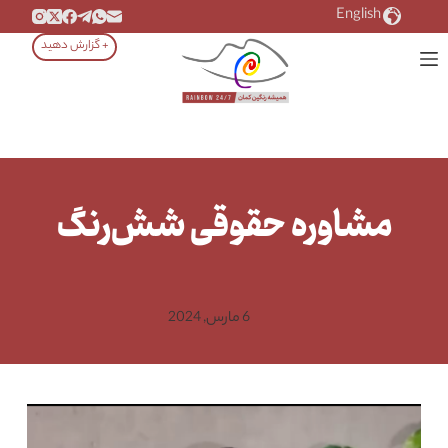
رش
English
ه
+ گزارش دهید
حتوا
مشاوره حقوقی شش‌رنگ
6 مارس, 2024