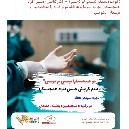
«تو همجنسگرا نیستی تو ترنسی» – انکار گرایش جنسی افراد
همجنسگرا؛ تجربه سیما و عاطفه در برخورد با متخصصین و
پزشکان حکومتی