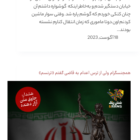
خیابان دستگیر شدم و به‌خاطر اینکه گوشواره داشتم آن
چنان کتکی خوردم که گوشم پاره شد. وقتی سوار ماشین
کردنم اون دوتا ماموری که زمان انتقال کنارم نشسته
بودند…
18 آگوست, 2023
همجنسگرام ولی از ترس اعدام به قاضی گفتم «ترنسم»