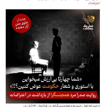
اعتراضات
« صدرام اهل جنوبم و همجنسگرام. در فراخوان ۲۴ آبان در