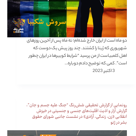
دو ماه است از ایران خارج شده‌ام؛ نه ماه پس از آخرین روزهای
شهریوری که ژینا را کشتند. چند روز پیش یک دوست که
اهل کلمبیاست از من پرسید “شرایط کوییرها در ایران چطور
است”. کمی که توضیح دادم دوباره…
3 اکتبر, 2023
رونمایی از گزارش تحقیقی شش‌رنگ “جنگ علیه جسم و جان”،
گزارش آزار و اذیت اقلیت‌های جنسی و جنسیتی در خیزش
انقلابی «زن، زندگی، آزادی» در نشست جانبی شورای حقوق
بشر در ژنو