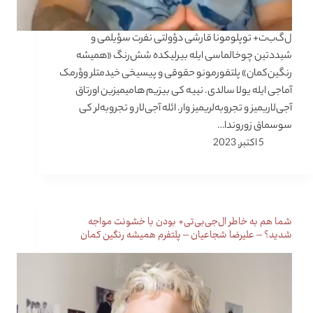
ل‌گ‌ب‌ت+ توپلومونا قارشی دؤولتی نفرت سؤیلمی و
شیددتین چوخالماسی ایله بیرلیکده شش‌رنگ «همیشه
رنگین‌کمان» پلتفورمونو حقوقی و پیسیخی خیدمتلر وؤرمک
آماجی ایله یولا سالدی. نییه کی بیزیم هامیمیزین اورتاق
آجی‌لاریمیز و تجروبه‌لریمیز وار. ائله آجی‌لار و تجروبه‌لر کی
سوسماق زوروندا…
5 اکتبر, 2023
شما هم به خاطر ال‌جی‌بی‌تی+ بودن با خشونت مواجه
شدید؟ – علیرضا شجاعیان – پلتفرم همیشه رنگین کمان