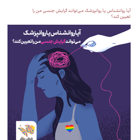
آیـا روانشـناس یـا روانپزشـک مـی‌توانـد گرایـش جنسـی مـن را
تعیین کند؟