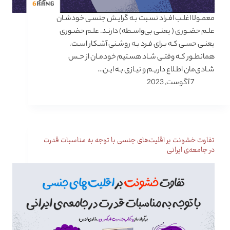
معمـولا اغلـب افـراد نسـبت بـه گرایـش جنسـی خودشـان
علـم حضـوری ( یعنـی بی‌واسـطه) دارنـد. علـم حضـوری
یعنـی حسـی کـه بـرای فـرد بـه روشـنی آشـکار اسـت.
همانطـور کـه وقتـی شـاد هسـتیم خودمـان از حـس
شـادی‌مان اطـلاع داریـم و نیـازی بـه ایـن…
7 آگوست, 2023
تفاوت خشونت بر اقلیت‌های جنسی با توجه به مناسبات قدرت
در جامعه‌ی ایرانی