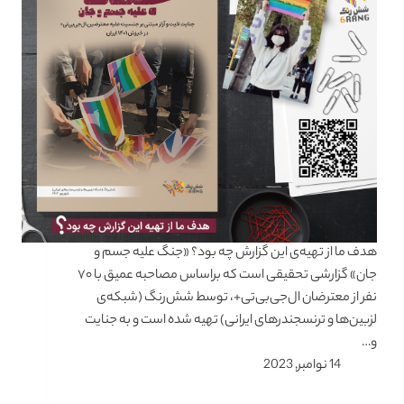
هدف ما از تهیه‌ی این گزارش چه بود؟ «جنگ علیه جسم و
جان» گزارشی تحقیقی است که براساس مصاحبه عمیق با ۷۰
نفر از معترضان ال‌جی‌بی‌تی+، توسط شش‌رنگ (شبکه‌ی
لزبین‌ها و ترنسجندرهای ایرانی) تهیه شده است و به جنایت
و…
14 نوامبر, 2023