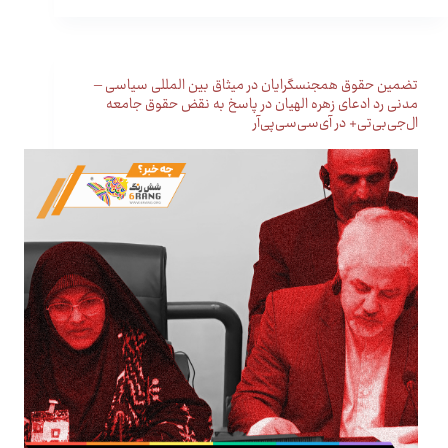
تضمین حقوق همجنسگرایان در میثاق بین المللی سیاسی –
مدنی رد ادعای زهره الهیان در پاسخ به نقض حقوق جامعه
ال‌جی‌بی‌تی+ در آی‌سی‌سی‌پی‌آر