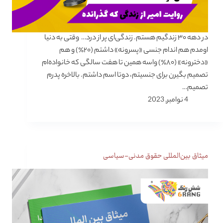
در دهه ۳۰ زندگیم هستم. زندگی‌ای پر از درد… وقتی به دنیا
اومدم هم اندام جنسی «پسرونه» داشتم (۲۰٪) و هم
«دخترونه» (۸۰٪) واسه همین تا هفت سالگی که خانواده‌ام
تصمیم بگیرن برای جنسیتم، دوتا اسم داشتم. بالاخره پدرم
تصمیم…
4 نوامبر, 2023
میثاق بین‌المللی حقوق مدنی-سیاسی