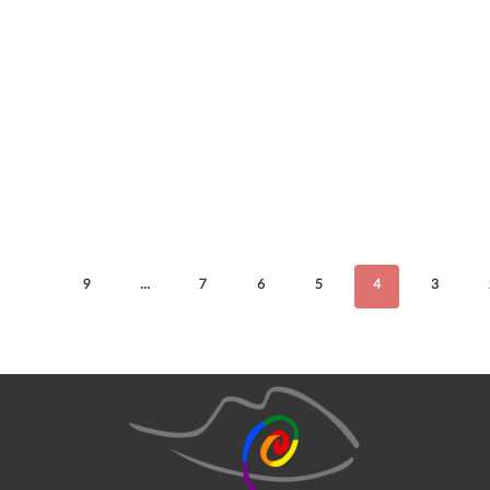
9
…
7
6
5
4
3