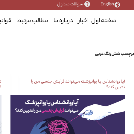
رش
English
سؤالات متداول
ه
حتوا
صفحه اول
اخبار
درباره ما
مطالب مرتبط
قوانی
برچسب
شش رنگ عربی
آیـا روانشـناس یـا روانپزشـک مـی‌توانـد گرایـش جنسـی مـن را
ت
تعیین کند؟
ق