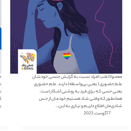
معمـولا اغلـب افـراد نسـبت بـه گرایـش جنسـی خودشـان
ج
علـم حضـوری ( یعنـی بی‌واسـطه) دارنـد. علـم حضـوری
ن
یعنـی حسـی کـه بـرای فـرد بـه روشـنی آشـکار اسـت.
ن
همانطـور کـه وقتـی شـاد هسـتیم خودمـان از حـس
ک
شـادی‌مان اطـلاع داریـم و نیـازی بـه ایـن…
ب
7 آگوست, 2023