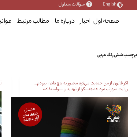
رش
English
سؤالات متداول
ه
حتوا
صفحه اول
اخبار
درباره ما
مطالب مرتبط
قوانی
برچسب
شش رنگ عربی
اگر قانون از من حمایت می‌کرد مجبور به باج دادن نبودم…
آ
روایت سهراب مرد همجنسگرا از تهدید و سواستفاده