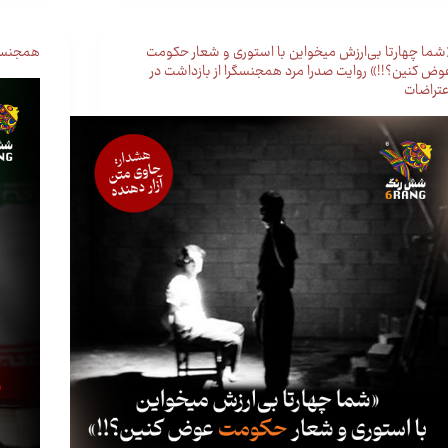
شما چهارتا بی‌ارزش میخواین با استوری و شعار حکومت
همجنسگر
وض کنین؟!!» روایت صدرا مرد همجنسگرا از بازداشت در
عتراضات