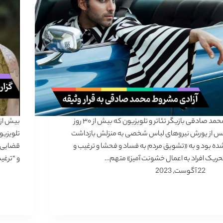
محمد صادقی بازیگر تئاتر و تلویزیون که بیش از ۳۰ روز
س از یورش نیروهای لباس شخصی به منزلش بازداشت
تلویزیون
ده بود و به «تشویق مردم به فساد و فحشا و ترغیب و
قضایی ب
حریک افراد به اعمال خشونت آمیز» متهم…
و “ترغی
22 آگوست, 2023