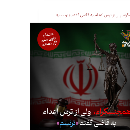
ام ولی از ترس اعدام به قاضی گفتم «ترنسم»