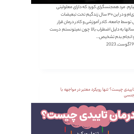
یارم. مرد همجنسگرای کورد که دارای معلولیتی
مادرزادی‌ام و در این ۳۰ سال زندگیم تحت تبعیضات
توسط جامعه، کادر آموزشی و کادر درمان قرار
سالها به دلیل اضطراب بالا چون نمیتونستم درست
 انجام بدم تشخیص…
9 آگوست, 2023
اییدی چیست؟ تنها رویکرد معتبر در مواجهه با
جنسی