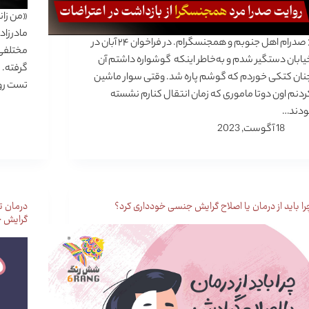
«من زان
« صدرام اهل جنوبم و همجنسگرام. در فراخوان ۲۴ آبان در
مختلفی 
یابان دستگیر شدم و به‌خاطر اینکه گوشواره داشتم آن
گرفته. 
نان کتکی خوردم که گوشم پاره شد. وقتی سوار ماشین
تست رو
ردنم اون دوتا ماموری که زمان انتقال کنارم نشسته
ودند…
18 آگوست, 2023
را باید از درمان یا اصلاح گرایش جنسی خودداری کرد؟
درمان ت
گرایش 