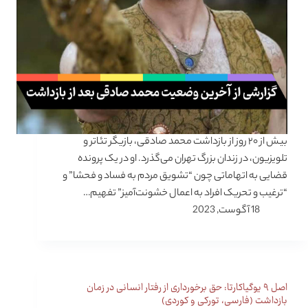
بیش از ۲۰ روز از بازداشت محمد صادقی، بازیگر تئاتر و
تلویزیون، در زندان بزرگ تهران می‌گذرد. او در یک پرونده
قضایی به اتهاماتی چون “تشویق مردم به فساد و فحشا” و
“ترغیب و تحریک افراد به اعمال خشونت‌آمیز” تفهیم…
18 آگوست, 2023
اصل ۹ یوگیاکارتا: حق برخورداری از رفتار انسانی در زمان
بازداشت (فارسی، تورکی و کوردی)