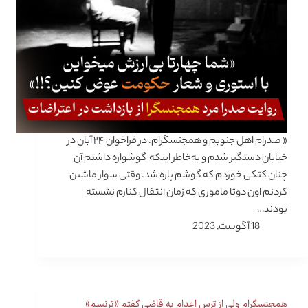
« صدرام اهل جنوبم و همجنسگرام. در فراخوان ۲۴ آبان در
خیابان دستگیر شدم و به‌خاطر اینکه گوشواره داشتم آن
چنان کتکی خوردم که گوشم پاره شد. وقتی سوار ماشین
کردنم اون دوتا ماموری که زمان انتقال کنارم نشسته
بودند…
18 آگوست, 2023
همجنسگرام ولی از ترس اعدام به قاضی گفتم «ترنسم»