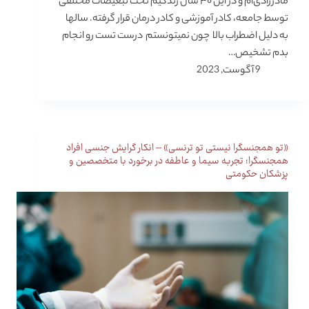
مادرزادی‌ام و در این ۳۰ سال زندگیم تحت تبعیضات مختلفی
توسط جامعه، کادر آموزشی و کادر درمان قرار گرفته. سالها
به دلیل اضطراب بالا چون نمیتونستم درست تست رو انجام
بدم تشخیص…
9 آگوست, 2023
«تو همجنسگرا نیستی تو ترنسی» – انکار گرایش جنسی افراد
همجنسگرا؛ تجربه سیما و عاطفه در برخورد با متخصصین و
پزشکان حکومتی