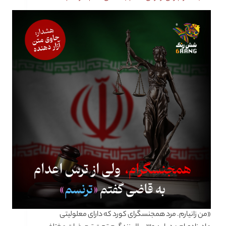
«من زانیارم. مرد همجنسگرای کورد که دارای معلولیتی