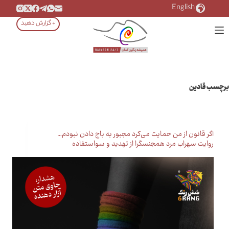
رش
English
ه
+ گزارش دهید
حتوا
برچسب
قادین
اگر قانون از من حمایت می‌کرد مجبور به باج دادن نبودم…
روایت سهراب مرد همجنسگرا از تهدید و سواستفاده