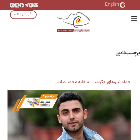
رش
English
ه
+ گزارش دهید
حتوا
برچسب
قادین
حمله نیروهای حکومتی به خانه محمد صادقی