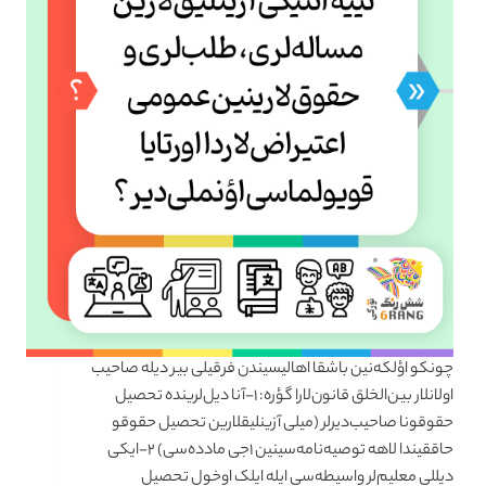
چونکو اؤلکه‌نین باشقا اهالیسیندن فرقیلی بیر دیله صاحیب
اولانلار بین‌الخلق قانون‌لارا گؤره: ۱-آنا دیل‌لرینده تحصیل
حقوقونا صاحیب‌دیرلر (میلی آزینلیقلارین تحصیل حقوقو
حاققیندا لاهه توصیه‌نامه‌سینین ۱جی مادده‌سی) ۲-ایکی
دیللی معلیم‌لر واسیطه‌سی ایله ایلک اوخول تحصیل