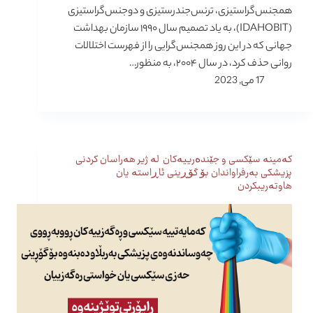
همجنس‌گرا‌ستیزی، ترنس‌جندرستیزی و دوجنس‌گرا‌ستیزی
(IDAHOBIT)، به یاد تصمیم سال ۱۹۹۰ سازمان بهداشت
جهانی که در این روز همجنس‌گرایی را از فهرست اختلالات
روانی حذف کرد، در سال ۲۰۰۴، به منظور…
17 می, 2023
کەمینە سێکسی و جێندەرییەکان لە ژیر هەراسان کردنی
پزیشکی بەرفراواندان بۆ گۆڕینی ئاڕاستە یان
هاوتەریبکردن