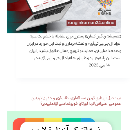
«همیشه رنگین‌کمان» بستری برای مقابله با خشونت علیه
افراد ال‌جی‌بی‌تی‌آی+ و نقشه‌برداری و ثبت این موارد در ایران
و هدف اصلی آن، حمایت و ترویج اِعمال حقوق بشر در ایران
است. این پلتفرم از دو طریق به افراد ال‌جی‌بی‌تی‌آی+ در…
14 می, 2023
نییه دیل آزینلیق‌لارین مساله‌لری، طلب‌لری‌ و حقوق‌لارینین
عمومی اعتیراض‌لاردا اورتایا قویولماسی اؤنملی‌دیر؟