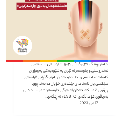
شەش ڕەنگ، ٢٧ی گوڵانی ١٤٠٢: شارەزایانی سیستەمی
تەندروستی و چارەسەر لە ئێران بە شێوەیەکی بەرفراوان
کەمایەتییە جنسی و جێندەرییەکان بەرەو گۆڕانی ئاراستەی
سێکسی یان ناسنامەی جێندەری خۆیان دەخەنە ڕوو.
ڕاپۆرتی “ئەشکەنجەدان لە بەرگی چارەسەر؛ هەراسانکردنی
بەربڵاوی کۆمەڵگەی LGBTQI+ لە ڕێگەی…
17 می, 2023