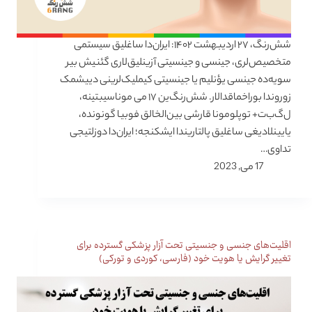
شش‌رنگ، ۲۷ اردیبهشت ۱۴۰۲: ایران‌دا ساغلیق سیستمی
متخصیص‌لری، جینسی و جینسیتی آزینلیق‌لاری گئنیش بیر
سویه‌ده جینسی یؤنلیم یا جینسیتی کیملیک‌لرینی دییشمک
زوروندا بوراخماقدالار. شش‌رنگ‌ین ۱۷ می موناسیبتینه،
ل‌گ‌ب‌ت+ توپلومونا قارشی بین‌الخالق فوبیا گونونده،
یایینلادیغی ساغلیق پالتاریندا ایشکنجه؛ ایران‌دا دوزلتیجی
تداوی…
17 می, 2023
اقلیت‌های جنسی و جنسیتی تحت آزار پزشکی گسترده برای
تغییر گرایش یا هویت خود (فارسی، کوردی و تورکی)