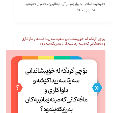
حقوقونا صاحیب‌دیرلر (میلی آزینلیقلارین تحصیل حقوقو…
14 می, 2023
بۆچی گرنگە لە خۆپیشاندانی سەرتاسەریدا کێشە و داواکاری
و مافەکانی کەمینە زمانییەکان بەرزبکەینەوە؟