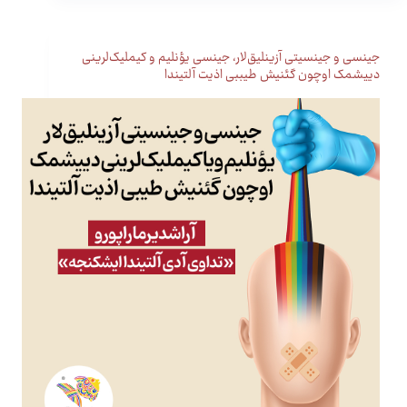
جینسی و جینسیتی آزینلیق‌لار، جینسی یؤنلیم و کیملیک‌لرینی
دییشمک اوچون گئنیش طیببی اذیت آلتیندا