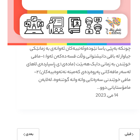
چونکە بەپێی یاسا نێودەوڵەتییەکان ئەوانەی بە زمانێکی
جیاواز لە باقی دانیشتوانی وڵات قسە دەکەن ئەوا: ١-مافی
خوێندن بە زمانی دایک هەبێت (مادەی ١ ی ڕاسپاردەی لاهای
لەسەر مافەکانی پەروەردەی کەمینە نەتەوەییەکان) ٢-
مافی خوێندنی سەرەتایی واتە وانە گوتنەوە، لەلایەن
مامۆستایانی دوو…
14 می, 2023
قبلی
بعدی