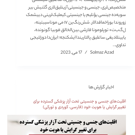
شش‌رنگ، ۲۷ اردیبهشت ۱۴۰۲: ایران‌دا ساغلیق سیستمی
متخصیص‌لری، جینسی و جینسیتی آزینلیق‌لاری گئنیش بیر
سویه‌ده جینسی یؤنلیم یا جینسیتی کیملیک‌لرینی دییشمک
زوروندا بوراخماقدالار. شش‌رنگ‌ین ۱۷ می موناسیبتینه،
ل‌گ‌ب‌ت+ توپلومونا قارشی بین‌الخالق فوبیا گونونده،
یایینلادیغی ساغلیق پالتاریندا ایشکنجه؛ ایران‌دا دوزلتیجی
تداوی…
Solmaz Azad
17 می, 2023
اخبار
,
گزارش ها
اقلیت‌های جنسی و جنسیتی تحت آزار پزشکی گسترده برای
تغییر گرایش یا هویت خود (فارسی، کوردی و تورکی)