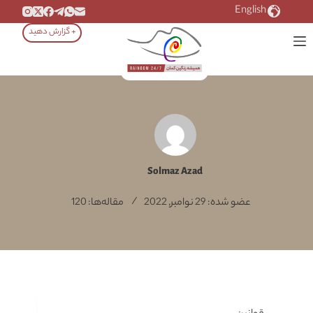
رش
English
ه
+ گزارش دهید
حتوا
Solmaz Azad
عضو شده: 29 نوامبر, 2022
مقاله‌ها: 120