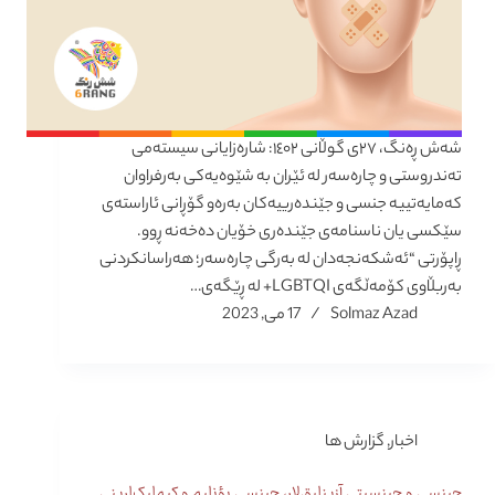
شەش ڕەنگ، ٢٧ی گوڵانی ١٤٠٢: شارەزایانی سیستەمی
تەندروستی و چارەسەر لە ئێران بە شێوەیەکی بەرفراوان
کەمایەتییە جنسی و جێندەرییەکان بەرەو گۆڕانی ئاراستەی
سێکسی یان ناسنامەی جێندەری خۆیان دەخەنە ڕوو.
ڕاپۆرتی “ئەشکەنجەدان لە بەرگی چارەسەر؛ هەراسانکردنی
بەربڵاوی کۆمەڵگەی LGBTQI+ لە ڕێگەی…
Solmaz Azad
17 می, 2023
اخبار
,
گزارش ها
جینسی و جینسیتی آزینلیق‌لار، جینسی یؤنلیم و کیملیک‌لرینی