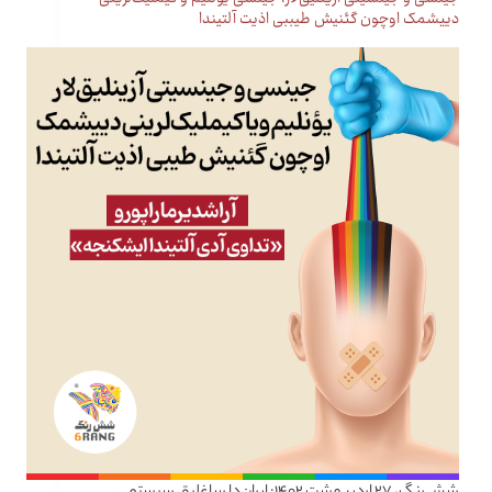
دییشمک اوچون گئنیش طیببی اذیت آلتیندا