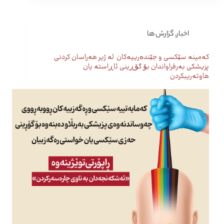
اخبار
,
گزارش ها
کەمینە سێکسی و جێندەرییەکان لە ژیر هەراسان کردنی
پزیشکی بەرفراواندان بۆ گۆڕینی ئاڕاستە یان
هاوتەریبکردن