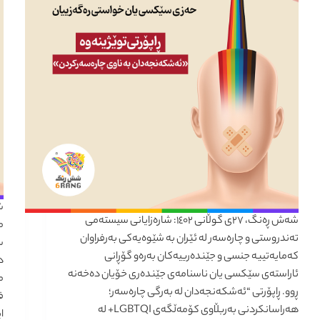
شەش ڕەنگ، ٢٧ی گوڵانی ١٤٠٢: شارەزایانی سیستەمی
م
تەندروستی و چارەسەر لە ئێران بە شێوەیەکی بەرفراوان
س
کەمایەتییە جنسی و جێندەرییەکان بەرەو گۆڕانی
ئاراستەی سێکسی یان ناسنامەی جێندەری خۆیان دەخەنە
م
ڕوو. ڕاپۆرتی “ئەشکەنجەدان لە بەرگی چارەسەر؛
ف
هەراسانکردنی بەربڵاوی کۆمەڵگەی LGBTQI+ لە
ا