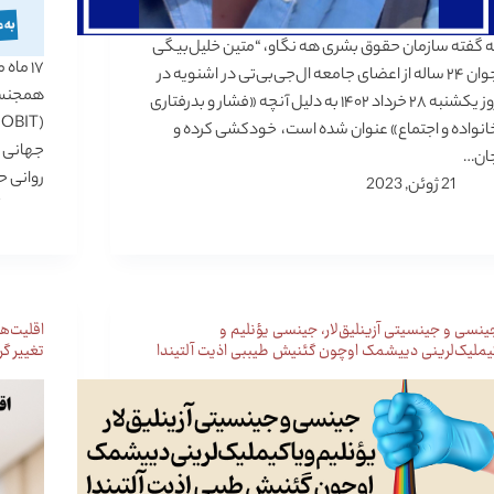
ه گفته سازمان حقوق بشری هه نگاو، “متین خلیل‌بیگی
جوان ۲۴ ساله از اعضای جامعه ال‌جی‌بی‌تی در اشنویه در
همجنس‌گ
روز یکشنبه ۲۸ خرداد ۱۴۰۲ به دلیل آنچه «فشار و بدرفتاری
انواده و اجتماع» عنوان شده است، خودکشی کرده و
جهانی ک
ان…
روانی حذف ک
21 ژوئن, 2023
ینسی و جینسیتی آزینلیق‌لار، جینسی یؤنلیم و
اقلیت‌ه
یملیک‌لرینی دییشمک اوچون گئنیش طیببی اذیت آلتیندا
تغییر گ