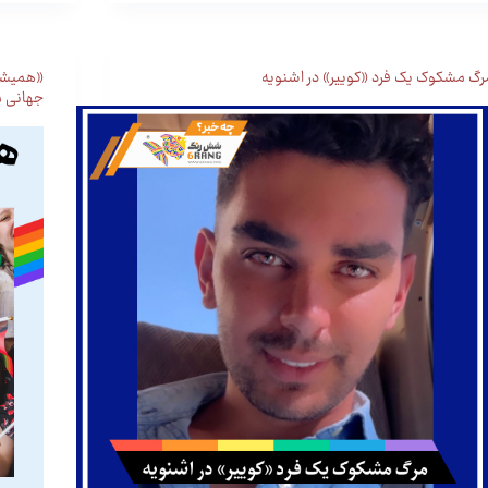
رگ مشکوک یک فرد «کوییر» در اشنویه
جهانی م