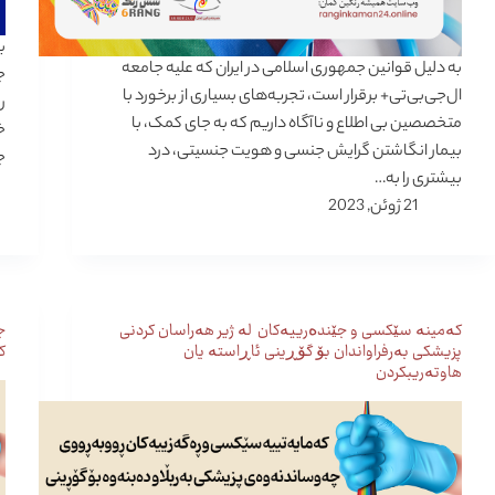
ب
به دلیل قوانین جمهوری اسلامی در ایران که علیه جامعه
ال‌جی‌بی‌تی+ برقرار است، تجربه‌های بسیاری از برخورد با
متخصصین بی اطلاع و ناآگاه داریم که به‌ جای کمک، با
خ
بیمار انگاشتن گرایش جنسی و هویت جنسیتی، درد
ج
بیشتری را به…
21 ژوئن, 2023
کەمینە سێکسی و جێندەرییەکان لە ژیر هەراسان کردنی
ج
پزیشکی بەرفراواندان بۆ گۆڕینی ئاڕاستە یان
ک
هاوتەریبکردن