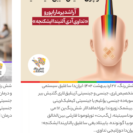
شش‌رنگ، ۲۷ اردیبهشت ۱۴۰۲: ایران‌دا ساغلیق سیستمی
تخصیص‌لری، جینسی و جینسیتی آزینلیق‌لاری گئنیش بیر
و درمان
ویه‌ده جینسی یؤنلیم یا جینسیتی کیملیک‌لرینی
جنسیتی 
دییشمک زوروندا بوراخماقدالار. شش‌رنگ‌ین ۱۷ می
جنسیتی 
وناسیبتینه، ل‌گ‌ب‌ت+ توپلومونا قارشی بین‌الخالق
درمان؛ 
وبیا گونونده، یایینلادیغی ساغلیق پالتاریندا ایشکنجه؛
یران‌دا دوزلتیجی تداوی…