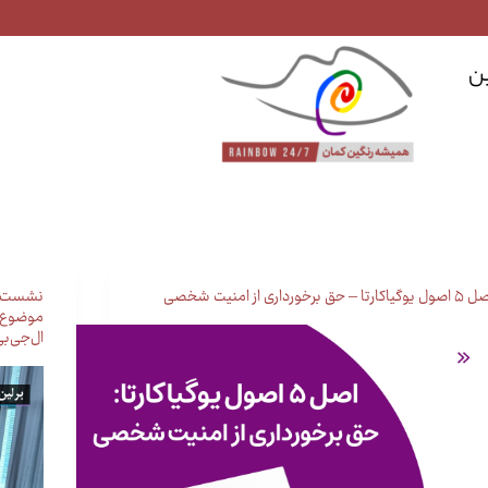
ن
ل یوگیاکارتا – حق برخورداری از امنیت شخصی
نشست کم
موضوع ا
ال‌جی‌بی